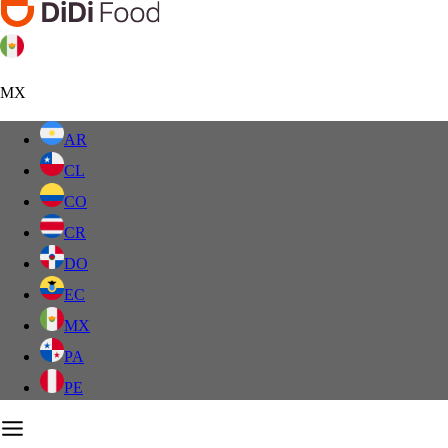
MX
AR
CL
CO
CR
DO
EC
MX
PA
PE