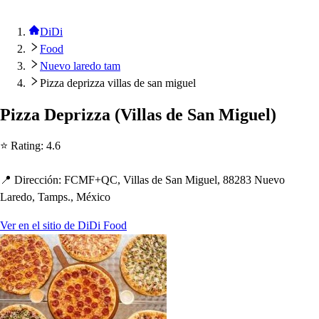
DiDi
Food
Nuevo laredo tam
Pizza deprizza villas de san miguel
Pizza De
p
rizza
(
Villa
s
de San Miguel
)
⭐ Ra
t
ing
:
4.6
📍 Dirección
:
FCMF+QC, Villa
s
de San Miguel, 88283 Nuevo
Laredo, Tam
p
s
., México
Ver en el sitio de DiDi Food