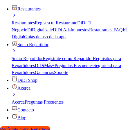
Restaurantes
Restaurantes
Registra tu Restaurante
DiDi Tu
Negocio
DiDigitalízate
DiDi Ads
Impuestos
Restaurantes FAQ
Kit
Digital
Guías de uso de la app
Socio Repartidor
Socio Repartidor
Regístrate como Repartidor
Requisitos para
Repartidores
DiDiMás+
Preguntas Frecuentes
Seguridad para
Repartidores
Ganancias
Soporte
DiDi Shop
Acerca
Acerca
Preguntas Frecuentes
Contacto
Blog
Regístrate como Repartidor