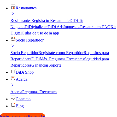
Restaurantes
Restaurantes
Registra tu Restaurante
DiDi Tu
Negocio
DiDigitalízate
DiDi Ads
Impuestos
Restaurantes FAQ
Kit
Digital
Guías de uso de la app
Socio Repartidor
Socio Repartidor
Regístrate como Repartidor
Requisitos para
Repartidores
DiDiMás+
Preguntas Frecuentes
Seguridad para
Repartidores
Ganancias
Soporte
DiDi Shop
Acerca
Acerca
Preguntas Frecuentes
Contacto
Blog
Regístrate como Repartidor