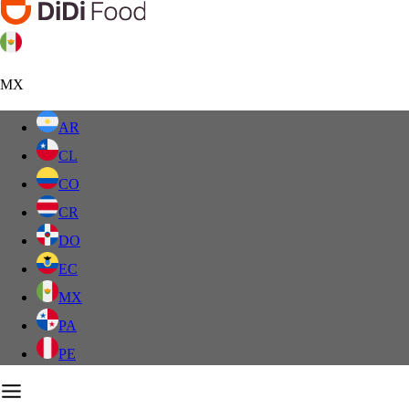
MX
AR
CL
CO
CR
DO
EC
MX
PA
PE