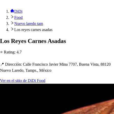
DiDi
Food
Nuevo laredo tam
Los reyes carnes asadas
Lo
s
Reye
s
Carne
s
A
s
ada
s
⭐ Ra
t
ing
:
4.7
📍 Dirección
:
Calle Franci
s
co Javier Mina 7707, Buena Vi
s
t
a, 88120
Nuevo Laredo, Tam
p
s
., México
Ver en el sitio de DiDi Food