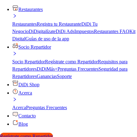
Restaurantes
Restaurantes
Registra tu Restaurante
DiDi Tu
Negocio
DiDigitalízate
DiDi Ads
Impuestos
Restaurantes FAQ
Kit
Digital
Guías de uso de la app
Socio Repartidor
Socio Repartidor
Regístrate como Repartidor
Requisitos para
Repartidores
DiDiMás+
Preguntas Frecuentes
Seguridad para
Repartidores
Ganancias
Soporte
DiDi Shop
Acerca
Acerca
Preguntas Frecuentes
Contacto
Blog
Regístrate como Repartidor