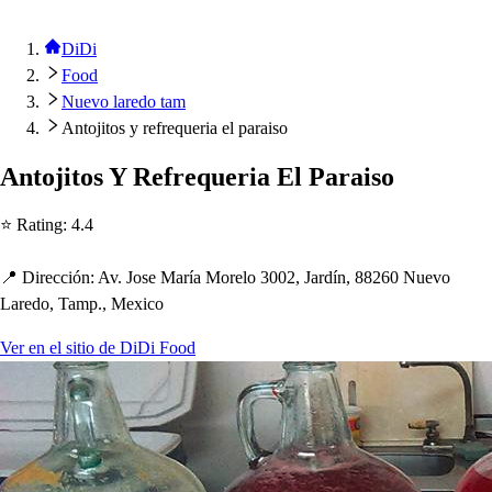
DiDi
Food
Nuevo laredo tam
Antojitos y refrequeria el paraiso
An
t
oji
t
o
s
Y Refrequeria El Parai
s
o
⭐ Ra
t
ing
:
4.4
📍 Dirección
:
Av. Jo
s
e María Morelo 3002, Jardín, 88260 Nuevo
Laredo, Tam
p
., Mexico
Ver en el sitio de DiDi Food