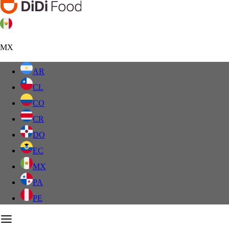
MX
AR
CL
CO
CR
DO
EC
MX
PA
PE