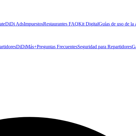
ate
DiDi Ads
Impuestos
Restaurantes FAQ
Kit Digital
Guías de uso de la
artidores
DiDiMás+
Preguntas Frecuentes
Seguridad para Repartidores
G