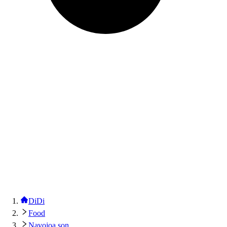
DiDi
Food
Navojoa son