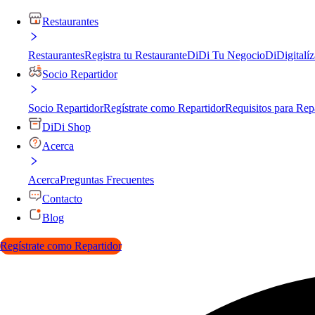
Restaurantes
Restaurantes
Registra tu Restaurante
DiDi Tu Negocio
DiDigitalíz
Socio Repartidor
Socio Repartidor
Regístrate como Repartidor
Requisitos para Rep
DiDi Shop
Acerca
Acerca
Preguntas Frecuentes
Contacto
Blog
Regístrate como Repartidor