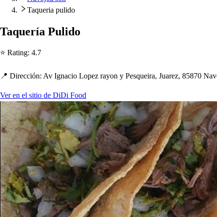
Taqueria pulido
Taquería Pulido
⭐ Ra
t
ing
:
4.7
📍 Dirección
:
Av Ignacio Lo
p
ez rayon y Pe
s
queira, Juarez, 85870 Nav
Ver en el sitio de DiDi Food