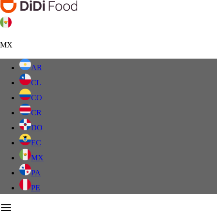
MX
AR
CL
CO
CR
DO
EC
MX
PA
PE