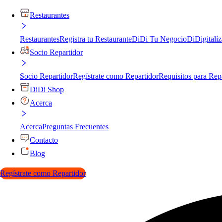
Restaurantes
Restaurantes
Registra tu Restaurante
DiDi Tu Negocio
DiDigitalíz
Socio Repartidor
Socio Repartidor
Regístrate como Repartidor
Requisitos para Rep
DiDi Shop
Acerca
Acerca
Preguntas Frecuentes
Contacto
Blog
Regístrate como Repartidor