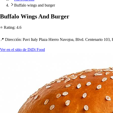
Buffalo wings and burger
Buffalo Wing
s
And Burger
⭐ Ra
t
ing
:
4.6
📍 Dirección
:
Pavi I
t
aly Plaza Hierro Navojoa, Blvd. Cen
t
enario 103,
Ver en el sitio de DiDi Food