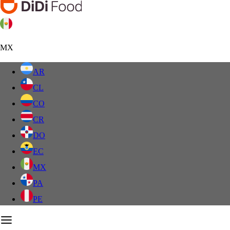
MX
AR
CL
CO
CR
DO
EC
MX
PA
PE