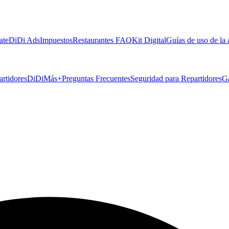
ate
DiDi Ads
Impuestos
Restaurantes FAQ
Kit Digital
Guías de uso de la
artidores
DiDiMás+
Preguntas Frecuentes
Seguridad para Repartidores
G