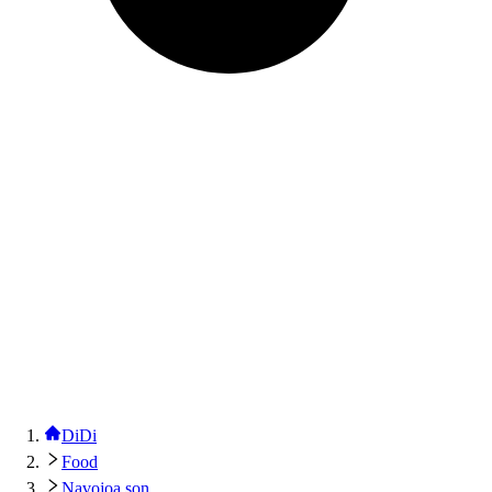
DiDi
Food
Navojoa son