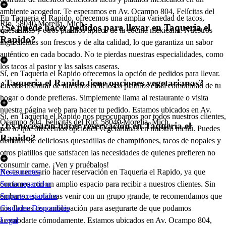
ambiente acogedor. Te esperamos en Av. Ocampo 804, Felícitas del
En Taqueria el Rapido, ofrecemos una amplia variedad de tacos,
Río, 58040 Morelia, Mich.
¿Se puede hacer pedidos para llevar en Taqueria el
quesadillas y otros platillos típicos de la cocina mexicana. Nuestros
Rapido?
ingredientes son frescos y de alta calidad, lo que garantiza un sabor
auténtico en cada bocado. No te pierdas nuestras especialidades, como
los tacos al pastor y las salsas caseras.
Sí, en Taqueria el Rapido ofrecemos la opción de pedidos para llevar.
¿Taqueria el Rapido tiene opciones vegetarianas?
Puedes disfrutar de nuestros deliciosos platillos en la comodidad de tu
hogar o donde prefieras. Simplemente llama al restaurante o visita
nuestra página web para hacer tu pedido. Estamos ubicados en Av.
Sí, en Taqueria el Rapido nos preocupamos por todos nuestros clientes,
Ocampo 804, Felícitas del Río, 58040 Morelia, Mich.
¿Es necesario hacer reservación en Taqueria el
por lo que ofrecemos opciones vegetarianas en nuestro menú. Puedes
Rapido?
disfrutar de deliciosas quesadillas de champiñones, tacos de nopales y
otros platillos que satisfacen las necesidades de quienes prefieren no
consumir carne. ¡Ven y pruébalos!
No es necesario hacer reservación en Taqueria el Rapido, ya que
Restaurantes
contamos con un amplio espacio para recibir a nuestros clientes. Sin
Socio repartidor
embargo, si planeas venir con un grupo grande, te recomendamos que
Soporte repartidor
nos llames con anticipación para asegurarte de que podamos
Ciudades Disponibles
acomodarte cómodamente. Estamos ubicados en Av. Ocampo 804,
Legal