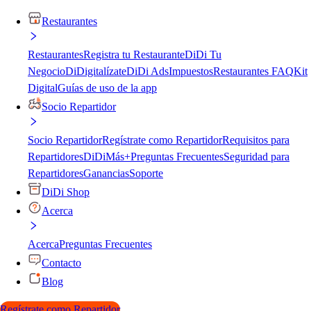
Restaurantes
Restaurantes
Registra tu Restaurante
DiDi Tu
Negocio
DiDigitalízate
DiDi Ads
Impuestos
Restaurantes FAQ
Kit
Digital
Guías de uso de la app
Socio Repartidor
Socio Repartidor
Regístrate como Repartidor
Requisitos para
Repartidores
DiDiMás+
Preguntas Frecuentes
Seguridad para
Repartidores
Ganancias
Soporte
DiDi Shop
Acerca
Acerca
Preguntas Frecuentes
Contacto
Blog
Regístrate como Repartidor