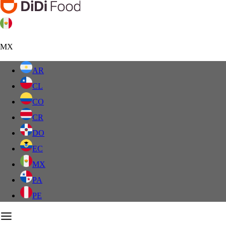
MX
AR
CL
CO
CR
DO
EC
MX
PA
PE