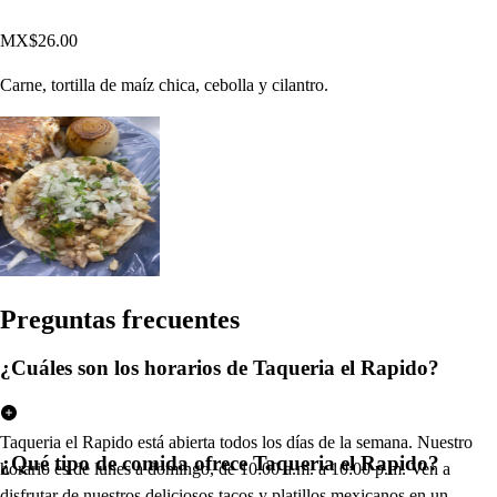
MX$26.00
Carne, tortilla de maíz chica, cebolla y cilantro.
Pregun
t
a
s
frecuen
t
e
s
¿Cuáles son los horarios de Taqueria el Rapido?
Taqueria el Rapido está abierta todos los días de la semana. Nuestro
¿Qué tipo de comida ofrece Taqueria el Rapido?
horario es de lunes a domingo, de 10:00 a.m. a 10:00 p.m. Ven a
disfrutar de nuestros deliciosos tacos y platillos mexicanos en un