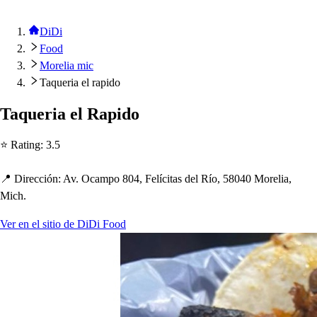
DiDi
Food
Morelia mic
Taqueria el rapido
Taqueria el Ra
p
ido
⭐ Ra
t
ing
:
3.5
📍 Dirección
:
Av. Ocam
p
o 804, Felíci
t
a
s
del Río, 58040 Morelia,
Mic
h
.
Ver en el sitio de DiDi Food