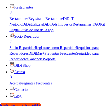
Restaurantes
Restaurantes
Registra tu Restaurante
DiDi Tu
Negocio
DiDigitalízate
DiDi Ads
Impuestos
Restaurantes FAQ
Kit
Digital
Guías de uso de la app
Socio Repartidor
Socio Repartidor
Regístrate como Repartidor
Requisitos para
Repartidores
DiDiMás+
Preguntas Frecuentes
Seguridad para
Repartidores
Ganancias
Soporte
DiDi Shop
Acerca
Acerca
Preguntas Frecuentes
Contacto
Blog
Regístrate como Repartidor