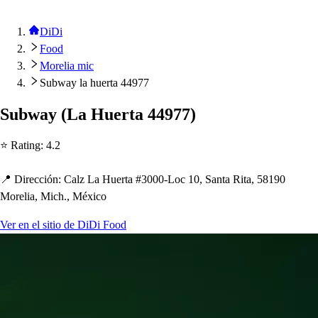
DiDi
Food
Morelia mic
Subway la huerta 44977
Subway
(
La Huer
t
a 44977
)
⭐ Ra
t
ing
:
4.2
📍 Dirección
:
Calz La Huer
t
a #3000-Loc 10, San
t
a Ri
t
a, 58190
Morelia, Mic
h
., México
Ver en el sitio de DiDi Food