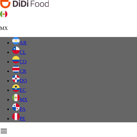
MX
AR
CL
CO
CR
DO
EC
MX
PA
PE