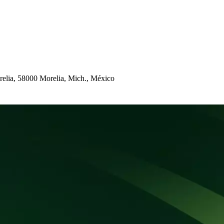
relia, 58000 Morelia, Mic
h
., México