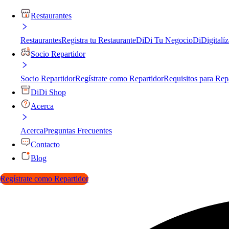
Restaurantes
Restaurantes
Registra tu Restaurante
DiDi Tu Negocio
DiDigitalíz
Socio Repartidor
Socio Repartidor
Regístrate como Repartidor
Requisitos para Rep
DiDi Shop
Acerca
Acerca
Preguntas Frecuentes
Contacto
Blog
Regístrate como Repartidor