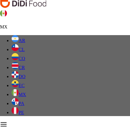
MX
AR
CL
CO
CR
DO
EC
MX
PA
PE