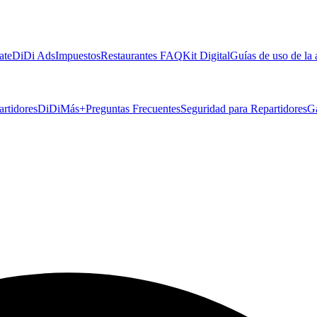
ate
DiDi Ads
Impuestos
Restaurantes FAQ
Kit Digital
Guías de uso de la
artidores
DiDiMás+
Preguntas Frecuentes
Seguridad para Repartidores
G