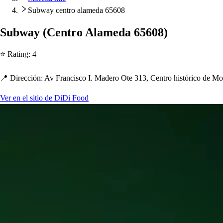
Subway centro alameda 65608
Subway
(
Cen
t
ro Alameda 65608
)
⭐ Ra
t
ing
:
4
📍 Dirección
:
Av Franci
s
co I. Madero O
t
e 313, Cen
t
ro
h
i
s
t
órico de Mo
Ver en el sitio de DiDi Food