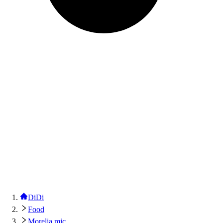
DiDi
Food
Morelia mic