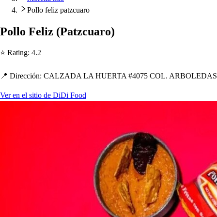
Pollo feliz patzcuaro
Pollo Feliz
(
Pa
t
zcuaro
)
⭐ Ra
t
ing
:
4.2
📍 Dirección
:
CALZADA LA HUERTA #4075 COL. ARBOLEDAS D
Ver en el sitio de DiDi Food