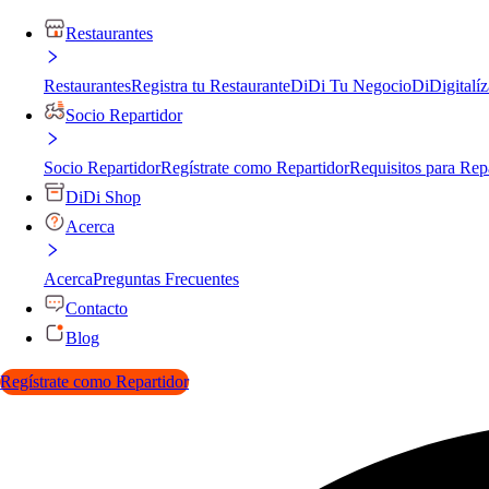
Restaurantes
Restaurantes
Registra tu Restaurante
DiDi Tu Negocio
DiDigitalíz
Socio Repartidor
Socio Repartidor
Regístrate como Repartidor
Requisitos para Rep
DiDi Shop
Acerca
Acerca
Preguntas Frecuentes
Contacto
Blog
Regístrate como Repartidor