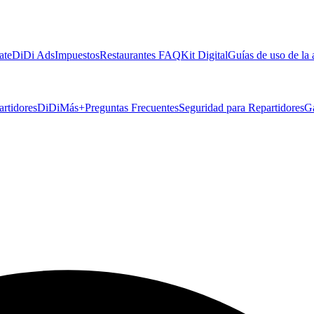
ate
DiDi Ads
Impuestos
Restaurantes FAQ
Kit Digital
Guías de uso de la
artidores
DiDiMás+
Preguntas Frecuentes
Seguridad para Repartidores
G