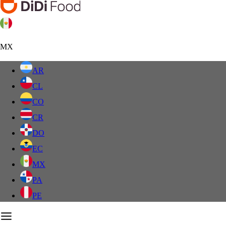
MX
AR
CL
CO
CR
DO
EC
MX
PA
PE