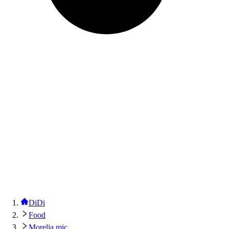
DiDi
Food
Morelia mic