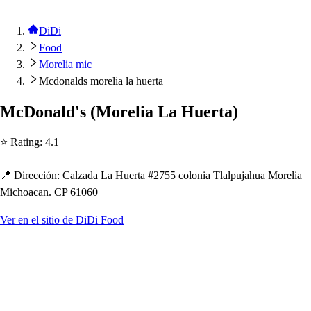
DiDi
Food
Morelia mic
Mcdonalds morelia la huerta
McDonald'
s
(
Morelia La Huer
t
a
)
⭐ Ra
t
ing
:
4.1
📍 Dirección
:
Calzada La Huer
t
a #2755 colonia Tlal
p
uja
h
ua Morelia
Mic
h
oacan. CP 61060
Ver en el sitio de DiDi Food