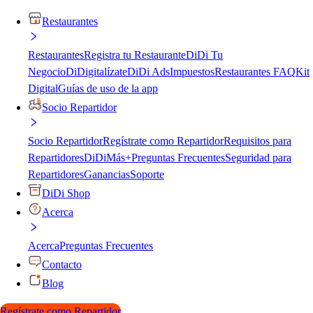
Restaurantes
Restaurantes
Registra tu Restaurante
DiDi Tu
Negocio
DiDigitalízate
DiDi Ads
Impuestos
Restaurantes FAQ
Kit
Digital
Guías de uso de la app
Socio Repartidor
Socio Repartidor
Regístrate como Repartidor
Requisitos para
Repartidores
DiDiMás+
Preguntas Frecuentes
Seguridad para
Repartidores
Ganancias
Soporte
DiDi Shop
Acerca
Acerca
Preguntas Frecuentes
Contacto
Blog
Regístrate como Repartidor