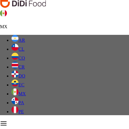
MX
AR
CL
CO
CR
DO
EC
MX
PA
PE