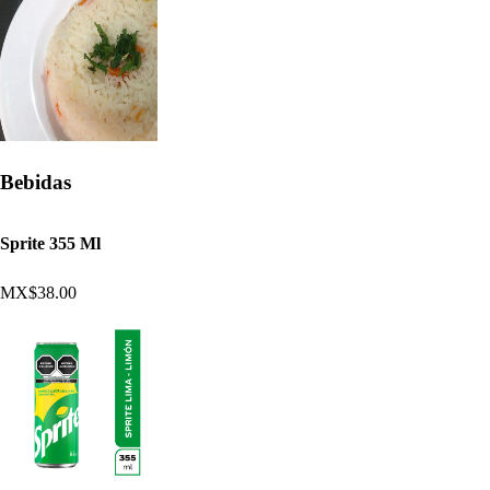
Bebidas
Sprite 355 Ml
MX$38.00