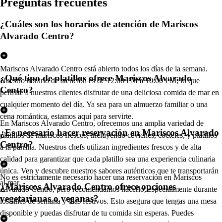
Pregun
t
a
s
frecuen
t
e
s
¿Cuáles son los horarios de atención de Mariscos
Alvarado Centro?
Mariscos Alvarado Centro está abierto todos los días de la semana.
¿Qué tipo de platillos ofrece Mariscos Alvarado
Nuestro horario de atención es de 12:00 PM a 10:00 PM, lo que
Centro?
permite a nuestros clientes disfrutar de una deliciosa comida de mar en
cualquier momento del día. Ya sea para un almuerzo familiar o una
cena romántica, estamos aquí para servirte.
En Mariscos Alvarado Centro, ofrecemos una amplia variedad de
¿Es necesario hacer reservación en Mariscos Alvarado
platillos de mariscos frescos, incluyendo ceviches, cocteles, y platillos
Centro?
a la parrilla. Nuestros chefs utilizan ingredientes frescos y de alta
calidad para garantizar que cada platillo sea una experiencia culinaria
única. Ven y descubre nuestros sabores auténticos que te transportarán
No es estrictamente necesario hacer una reservación en Mariscos
al mar.
¿Mariscos Alvarado Centro ofrece opciones
Alvarado Centro, pero recomendamos hacerlo, especialmente durante
vegetarianas o veganas?
los fines de semana y días festivos. Esto asegura que tengas una mesa
disponible y puedas disfrutar de tu comida sin esperas. Puedes