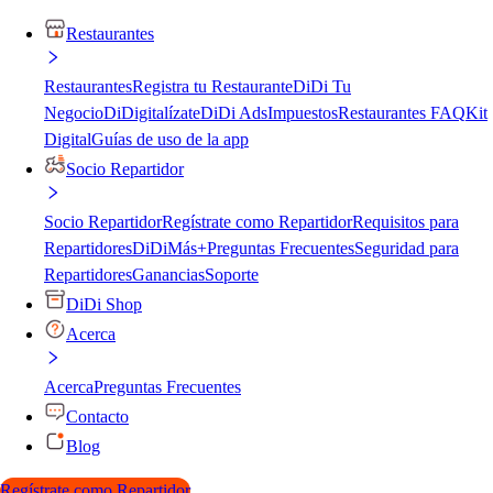
Restaurantes
Restaurantes
Registra tu Restaurante
DiDi Tu
Negocio
DiDigitalízate
DiDi Ads
Impuestos
Restaurantes FAQ
Kit
Digital
Guías de uso de la app
Socio Repartidor
Socio Repartidor
Regístrate como Repartidor
Requisitos para
Repartidores
DiDiMás+
Preguntas Frecuentes
Seguridad para
Repartidores
Ganancias
Soporte
DiDi Shop
Acerca
Acerca
Preguntas Frecuentes
Contacto
Blog
Regístrate como Repartidor