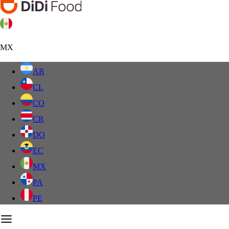
MX
AR
CL
CO
CR
DO
EC
MX
PA
PE