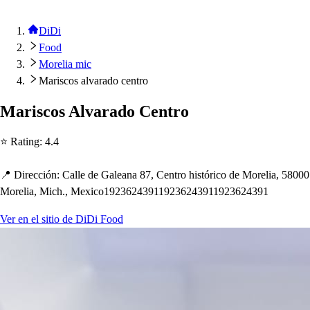
DiDi
Food
Morelia mic
Mariscos alvarado centro
Mari
s
co
s
Alvarado Cen
t
ro
⭐ Ra
t
ing
:
4.4
📍 Dirección
:
Calle de Galeana 87, Cen
t
ro
h
i
s
t
órico de Morelia, 58000
Morelia, Mic
h
., Mexico192362439119236243911923624391
Ver en el sitio de DiDi Food