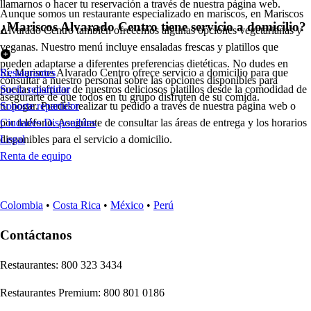
llamarnos o hacer tu reservación a través de nuestra página web.
Aunque somos un restaurante especializado en mariscos, en Mariscos
¿Mariscos Alvarado Centro tiene servicio a domicilio?
Alvarado Centro también ofrecemos algunas opciones vegetarianas y
veganas. Nuestro menú incluye ensaladas frescas y platillos que
pueden adaptarse a diferentes preferencias dietéticas. No dudes en
Sí, Mariscos Alvarado Centro ofrece servicio a domicilio para que
Restaurantes
consultar a nuestro personal sobre las opciones disponibles para
puedas disfrutar de nuestros deliciosos platillos desde la comodidad de
Socio repartidor
asegurarte de que todos en tu grupo disfruten de su comida.
tu hogar. Puedes realizar tu pedido a través de nuestra página web o
Soporte repartidor
por teléfono. Asegúrate de consultar las áreas de entrega y los horarios
Ciudades Disponibles
disponibles para el servicio a domicilio.
Legal
Renta de equipo
Colombia
•
Costa Rica
•
México
•
Perú
Contáctanos
Re
s
t
auran
t
e
s
:
800 323 3434
Re
s
t
auran
t
e
s
Premium
:
800 801 0186