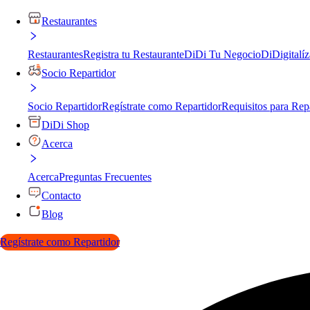
Restaurantes
Restaurantes
Registra tu Restaurante
DiDi Tu Negocio
DiDigitalíz
Socio Repartidor
Socio Repartidor
Regístrate como Repartidor
Requisitos para Rep
DiDi Shop
Acerca
Acerca
Preguntas Frecuentes
Contacto
Blog
Regístrate como Repartidor