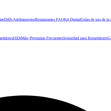
ate
DiDi Ads
Impuestos
Restaurantes FAQ
Kit Digital
Guías de uso de la
artidores
DiDiMás+
Preguntas Frecuentes
Seguridad para Repartidores
G