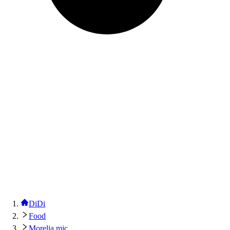
DiDi
Food
Morelia mic