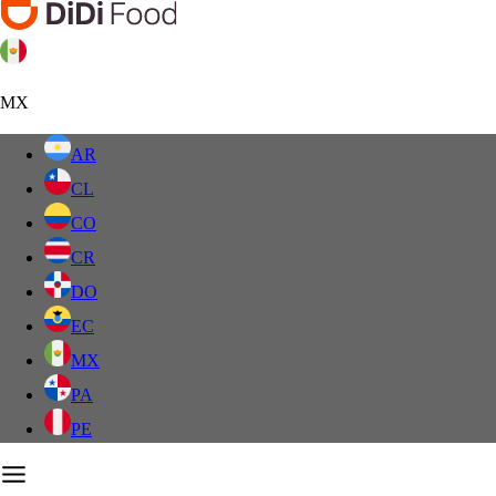
MX
AR
CL
CO
CR
DO
EC
MX
PA
PE