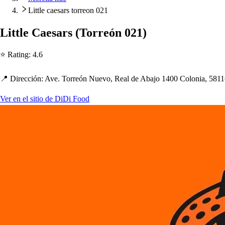
Little caesars torreon 021
Li
t
t
le Cae
s
ar
s
(
Torreón 021
)
⭐ Ra
t
ing
:
4.6
📍 Dirección
:
Ave. Torreón Nuevo, Real de Abajo 1400 Colonia, 5811
Ver en el sitio de DiDi Food