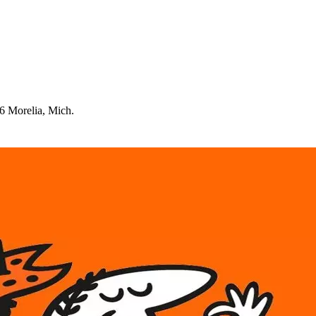
6 Morelia, Mic
h
.