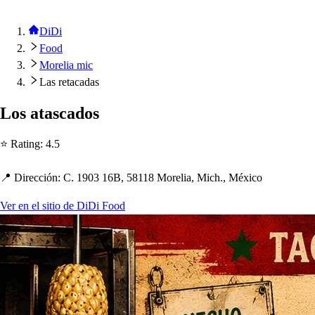
DiDi
Food
Morelia mic
Las retacadas
Lo
s
a
t
a
s
cado
s
⭐ Ra
t
ing
:
4.5
📍 Dirección
:
C. 1903 16B, 58118 Morelia, Mic
h
., México
Ver en el sitio de DiDi Food