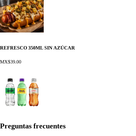
REFRESCO 350ML SIN AZÚCAR
MX$39.00
Pregun
t
a
s
frecuen
t
e
s