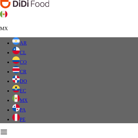
MX
AR
CL
CO
CR
DO
EC
MX
PA
PE