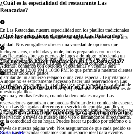
¿Cuál es la especialidad del restaurante Las
Retacadas?
En Las Retacadas, nuestra especialidad son los platillos tradicionales
¿Qué horarios tiene el restaurante Las Retacadas?
de la cocina mexicana, elaborados con ingredientes frescos y de alta
calidad. Nos enorgullece ofrecer una variedad de opciones que
incluyen tacos, enchiladas y mole, todos preparados con recetas
Las Retacadas abre sus puertas de lunes a domingo, ofreciendo un
auténticas que han sido transmitidas de generación en generación.
¿Es necesario hacer reservación en Las Retacadas?
ambiente acogedor para disfrutar de una buena comida. Nuestro
Además, contamos con opciones vegetarianas y veganas para
horario es de 12:00 PM a 10:00 PM, lo que permite a nuestros clientes
satisfacer todos los gustos.
disfrutar de un almuerzo relajado o una cena especial. Te invitamos a
Aunque no es estrictamente necesario hacer una reservación en Las
visitarnos y experimentar la calidez de nuestro servicio y la calidad de
¿Ofrecen opciones para llevar en Las Retacadas?
Retacadas, recomendamos hacerlo, especialmente durante los fines de
nuestros platillos.
semana y en días festivos, cuando la demanda es mayor. Las
reservaciones garantizan que puedas disfrutar de tu comida sin esperar,
Sí, en Las Retacadas ofrecemos un servicio de comida para llevar,
y nos permite ofrecerte un servicio más personalizado. Puedes hacer tu
¿Las Retacadas tiene opciones para eventos privados?
permitiendo a nuestros clientes disfrutar de nuestros deliciosos platillos
reservación a través de nuestro sitio web o llamándonos directamente.
en la comodidad de su hogar. Puedes hacer tu pedido por teléfono o a
través de nuestra página web. Nos aseguramos de que cada pedido se
Sí, en Las Retacadas contamos con un espacio ideal para eventos
Restaurantes