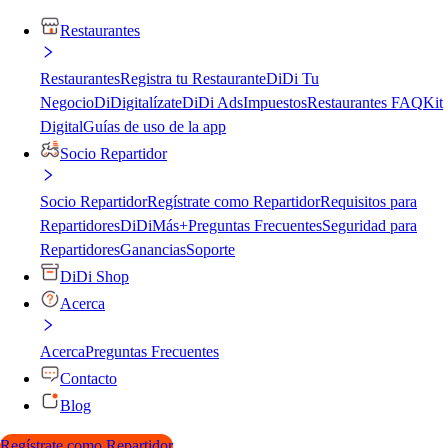
Restaurantes
Restaurantes
Registra tu Restaurante
DiDi Tu
Negocio
DiDigitalízate
DiDi Ads
Impuestos
Restaurantes FAQ
Kit
Digital
Guías de uso de la app
Socio Repartidor
Socio Repartidor
Regístrate como Repartidor
Requisitos para
Repartidores
DiDiMás+
Preguntas Frecuentes
Seguridad para
Repartidores
Ganancias
Soporte
DiDi Shop
Acerca
Acerca
Preguntas Frecuentes
Contacto
Blog
Regístrate como Repartidor