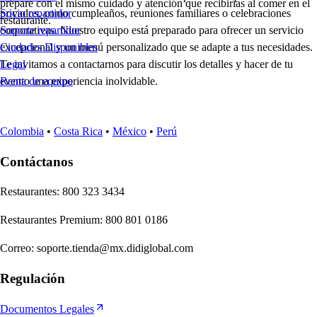
prepare con el mismo cuidado y atención que recibirías al comer en el
privados, como cumpleaños, reuniones familiares o celebraciones
Socio repartidor
restaurante.
corporativas. Nuestro equipo está preparado para ofrecer un servicio
Soporte repartidor
excepcional y un menú personalizado que se adapte a tus necesidades.
Ciudades Disponibles
Te invitamos a contactarnos para discutir los detalles y hacer de tu
Legal
evento una experiencia inolvidable.
Renta de equipo
Colombia
•
Costa Rica
•
México
•
Perú
Contáctanos
Re
s
t
auran
t
e
s
:
800 323 3434
Re
s
t
auran
t
e
s
Premium
:
800 801 0186
Correo
:
soporte.tienda@mx.didiglobal.com
Regulación
Documentos Legales