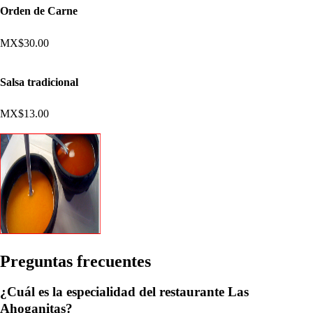
Orden de Carne
MX$30.00
Salsa tradicional
MX$13.00
Pregun
t
a
s
frecuen
t
e
s
¿Cuál es la especialidad del restaurante Las
Ahoganitas?