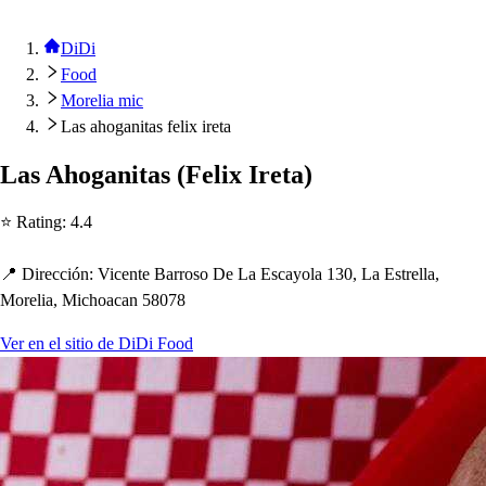
DiDi
Food
Morelia mic
Las ahoganitas felix ireta
La
s
A
h
ogani
t
a
s
(
Felix Ire
t
a
)
⭐ Ra
t
ing
:
4.4
📍 Dirección
:
Vicen
t
e Barro
s
o De La E
s
cayola 130, La E
s
t
rella,
Morelia, Mic
h
oacan 58078
Ver en el sitio de DiDi Food