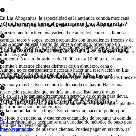
En Las Ahoganitas, la especialidad es la auténtica comida mexicana,
¿Qué horarios tiene el restaurante Las Ahoganitas?
destacando los platillos tradicionales de la región de Michoacán.
Nuestro menú incluye una variedad de antojitos, como las famosas
carnitas, tacos y sopes, todos preparados con ingredientes frescos y de
Las Ahoganitas está abierto de lunes a domingo, ofreciendo un
alta calidad. Además, ofrecemos opciones vegetarianas para satisfacer
¿Es necesario hacer reservación en Las Ahoganitas?
ambiente acogedor para disfrutar de una deliciosa comida en cualquier
todos los gustos.
momento. Nuestro horario es de 10:00 a.m. a 10:00 p.m., lo que
permite a nuestros clientes disfrutar de un almuerzo, cena o
Aunque no es estrictamente necesario hacer una reservación en Las
simplemente un antojo a cualquier hora del día.
¿Las Ahoganitas ofrece opciones para llevar?
Ahoganitas, recomendamos hacerlo, especialmente durante los fines de
semana y días festivos, cuando la demanda es mayor. Hacer una
reservación garantiza que tendrás una mesa lista para ti y tus
Sí, en Las Ahoganitas ofrecemos un servicio de comida para llevar,
acompañantes, permitiéndote disfrutar de una experiencia
¿Qué métodos de pago acepta Las Ahoganitas?
permitiendo a nuestros clientes disfrutar de nuestros deliciosos platillos
gastronómica sin contratiempos.
en la comodidad de su hogar. Solo tienes que hacer tu pedido por
teléfono o en persona, y estaremos encantados de preparar tu comida
En Las Ahoganitas aceptamos una variedad de métodos de pago para
Restaurantes
para que la lleves contigo.
mayor comodidad de nuestros clientes. Puedes pagar en efectivo, así
Socio repartidor