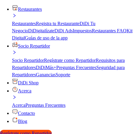
Restaurantes
Restaurantes
Registra tu Restaurante
DiDi Tu
Negocio
DiDigitalízate
DiDi Ads
Impuestos
Restaurantes FAQ
Kit
Digital
Guías de uso de la app
Socio Repartidor
Socio Repartidor
Regístrate como Repartidor
Requisitos para
Repartidores
DiDiMás+
Preguntas Frecuentes
Seguridad para
Repartidores
Ganancias
Soporte
DiDi Shop
Acerca
Acerca
Preguntas Frecuentes
Contacto
Blog
Regístrate como Repartidor