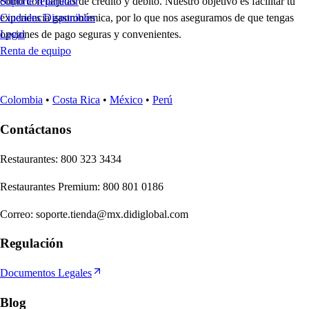
como con tarjetas de crédito y débito. Nuestro objetivo es facilitar tu
Soporte repartidor
experiencia gastronómica, por lo que nos aseguramos de que tengas
Ciudades Disponibles
opciones de pago seguras y convenientes.
Legal
Renta de equipo
Colombia
•
Costa Rica
•
México
•
Perú
Contáctanos
Re
s
t
auran
t
e
s
:
800 323 3434
Re
s
t
auran
t
e
s
Premium
:
800 801 0186
Correo
:
soporte.tienda@mx.didiglobal.com
Regulación
Documentos Legales
Blog