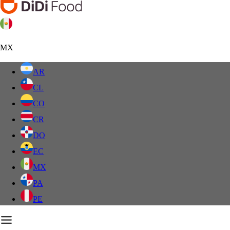
MX
AR
CL
CO
CR
DO
EC
MX
PA
PE