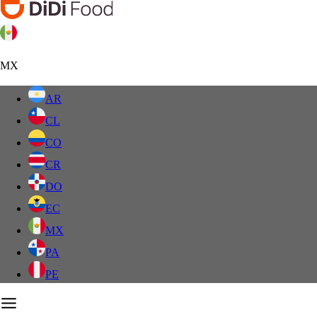
MX
AR
CL
CO
CR
DO
EC
MX
PA
PE