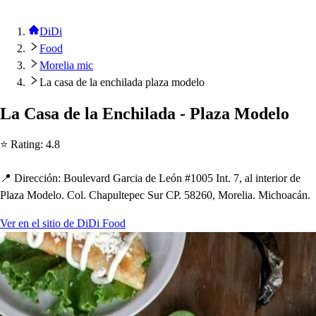
DiDi
Food
Morelia mic
La casa de la enchilada plaza modelo
La Ca
s
a de la Enc
h
ilada - Plaza Modelo
⭐ Ra
t
ing
:
4.8
📍 Dirección
:
Boulevard Garcia de León #1005 In
t
. 7, al in
t
erior de
Plaza Modelo. Col. C
h
a
p
ul
t
e
p
ec Sur CP. 58260, Morelia. Mic
h
oacán.
Ver en el sitio de DiDi Food