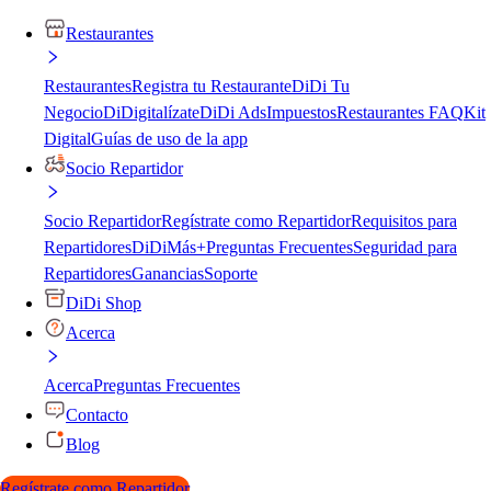
Restaurantes
Restaurantes
Registra tu Restaurante
DiDi Tu
Negocio
DiDigitalízate
DiDi Ads
Impuestos
Restaurantes FAQ
Kit
Digital
Guías de uso de la app
Socio Repartidor
Socio Repartidor
Regístrate como Repartidor
Requisitos para
Repartidores
DiDiMás+
Preguntas Frecuentes
Seguridad para
Repartidores
Ganancias
Soporte
DiDi Shop
Acerca
Acerca
Preguntas Frecuentes
Contacto
Blog
Regístrate como Repartidor