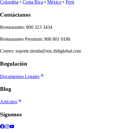
Colombia
•
Costa Rica
•
México
•
Perú
Contáctanos
Re
s
t
auran
t
e
s
:
800 323 3434
Re
s
t
auran
t
e
s
Premium
:
800 801 0186
Correo
:
soporte.tienda@mx.didiglobal.com
Regulación
Documentos Legales
Blog
Artículos
Síguenos