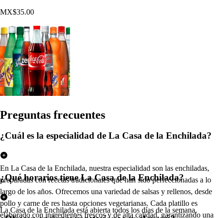
MX$35.00
Pregun
t
a
s
frecuen
t
e
s
¿Cuál es la especialidad de La Casa de la Enchilada?
En La Casa de la Enchilada, nuestra especialidad son las enchiladas,
¿Qué horarios tiene La Casa de la Enchilada?
preparadas con recetas tradicionales que han sido perfeccionadas a lo
largo de los años. Ofrecemos una variedad de salsas y rellenos, desde
pollo y carne de res hasta opciones vegetarianas. Cada platillo es
La Casa de la Enchilada está abierta todos los días de la semana.
elaborado con ingredientes frescos y de alta calidad, garantizando una