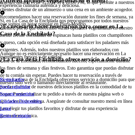
¿Ofrecen opciones vegetarianas en el menú?
Nuestro horario es de 12:00 PM a 10:00 PM, lo que permite a nuestros
experiencia culinaria auténtica y deliciosa.
clientes disfrutar de un almuerzo o una cena en un ambiente acogedor.
Recomendamos hacer una reservación durante los fines de semana, ya
Sí, en La Casa de la Enchilada nos preocupamos por todos nuestros
que somos un lugar popular en Plaza Modelo.
¿Es necesario hacer reservación para comer en La
clientes, por lo que ofrecemos varias opciones vegetarianas en nuestro
Casa de la Enchilada?
menú. Desde enchiladas de espinacas hasta platillos con champiñones
y queso, cada opción está diseñada para satisfacer los paladares más
exigentes. Además, todos nuestros platillos son elaborados con
Aunque no es estrictamente necesario hacer una reservación en La
ingredientes frescos y de calidad.
¿La Casa de la Enchilada ofrece servicio a domicilio?
Casa de la Enchilada, recomendamos hacerlo, especialmente durante
los fines de semana y días festivos. Esto garantiza que puedas disfrutar
de tu comida sin esperar. Puedes hacer tu reservación a través de
Sí, en La Casa de la Enchilada ofrecemos servicio a domicilio para que
Restaurantes
nuestro sitio web o llamando directamente al restaurante.
puedas disfrutar de nuestros deliciosos platillos en la comodidad de tu
Socio repartidor
hogar. Puedes realizar tu pedido a través de nuestra página web o
Soporte repartidor
aplicaciones de entrega. Asegúrate de consultar nuestro menú en línea
Ciudades Disponibles
para elegir tus platillos favoritos y disfrutar de una experiencia
Legal
gastronómica única.
Renta de equipo