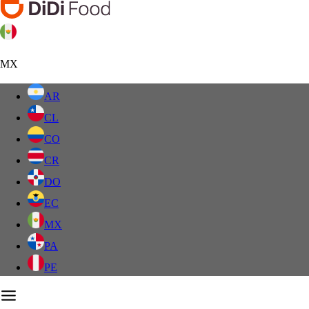
MX
AR
CL
CO
CR
DO
EC
MX
PA
PE