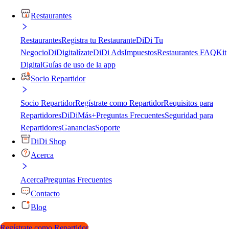
Restaurantes
Restaurantes
Registra tu Restaurante
DiDi Tu
Negocio
DiDigitalízate
DiDi Ads
Impuestos
Restaurantes FAQ
Kit
Digital
Guías de uso de la app
Socio Repartidor
Socio Repartidor
Regístrate como Repartidor
Requisitos para
Repartidores
DiDiMás+
Preguntas Frecuentes
Seguridad para
Repartidores
Ganancias
Soporte
DiDi Shop
Acerca
Acerca
Preguntas Frecuentes
Contacto
Blog
Regístrate como Repartidor