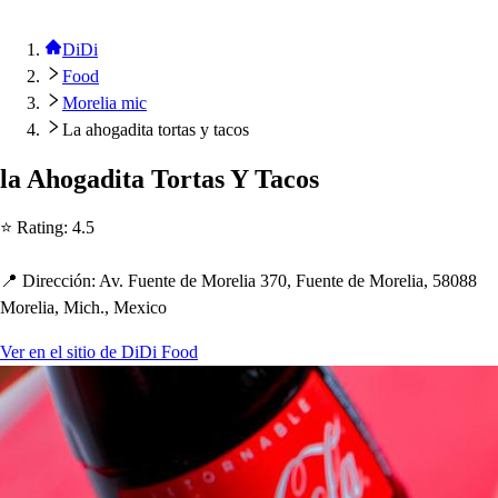
DiDi
Food
Morelia mic
La ahogadita tortas y tacos
la A
h
ogadi
t
a Tor
t
a
s
Y Taco
s
⭐ Ra
t
ing
:
4.5
📍 Dirección
:
Av. Fuen
t
e de Morelia 370, Fuen
t
e de Morelia, 58088
Morelia, Mic
h
., Mexico
Ver en el sitio de DiDi Food