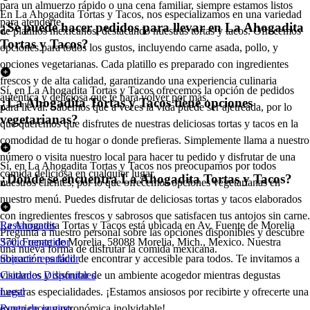
para un almuerzo rápido o una cena familiar, siempre estamos listos
En La Ahogadita Tortas y Tacos, nos especializamos en una variedad
para atenderte.
¿Se puede hacer pedidos para llevar en La Ahogadita
de platillos mexicanos, destacando nuestras tortas y tacos. Ofrecemos
Tortas y Tacos?
opciones para todos los gustos, incluyendo carne asada, pollo, y
opciones vegetarianas. Cada platillo es preparado con ingredientes
frescos y de alta calidad, garantizando una experiencia culinaria
Sí, en La Ahogadita Tortas y Tacos ofrecemos la opción de pedidos
auténtica y deliciosa que te hará volver por más.
¿La Ahogadita Tortas y Tacos tiene opciones
para llevar. Sabemos que a veces la vida puede ser ajetreada, por lo
vegetarianas?
que queremos que disfrutes de nuestras deliciosas tortas y tacos en la
comodidad de tu hogar o donde prefieras. Simplemente llama a nuestro
número o visita nuestro local para hacer tu pedido y disfrutar de una
Sí, en La Ahogadita Tortas y Tacos nos preocupamos por todos
comida deliciosa en cualquier lugar.
¿Dónde se encuentra La Ahogadita Tortas y Tacos?
nuestros clientes, por lo que ofrecemos opciones vegetarianas en
nuestro menú. Puedes disfrutar de deliciosas tortas y tacos elaborados
con ingredientes frescos y sabrosos que satisfacen tus antojos sin carne.
La Ahogadita Tortas y Tacos está ubicada en Av. Fuente de Morelia
Restaurantes
Pregunta a nuestro personal sobre las opciones disponibles y descubre
370, Fuente de Morelia, 58088 Morelia, Mich., Mexico. Nuestra
Socio repartidor
una nueva forma de disfrutar la comida mexicana.
ubicación es fácil de encontrar y accesible para todos. Te invitamos a
Soporte repartidor
visitarnos y disfrutar de un ambiente acogedor mientras degustas
Ciudades Disponibles
nuestras especialidades. ¡Estamos ansiosos por recibirte y ofrecerte una
Legal
experiencia gastronómica inolvidable!
Renta de equipo