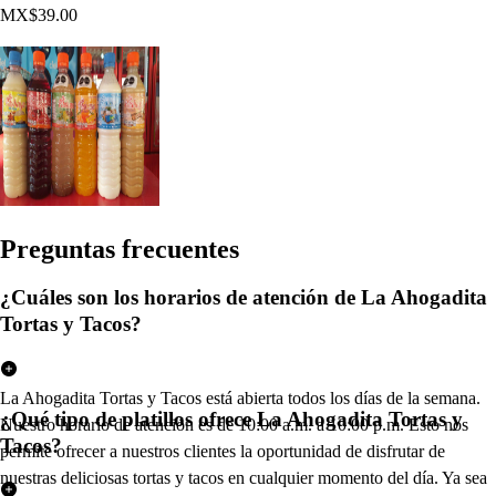
MX$39.00
Pregun
t
a
s
frecuen
t
e
s
¿Cuáles son los horarios de atención de La Ahogadita
Tortas y Tacos?
La Ahogadita Tortas y Tacos está abierta todos los días de la semana.
¿Qué tipo de platillos ofrece La Ahogadita Tortas y
Nuestro horario de atención es de 10:00 a.m. a 10:00 p.m. Esto nos
Tacos?
permite ofrecer a nuestros clientes la oportunidad de disfrutar de
nuestras deliciosas tortas y tacos en cualquier momento del día. Ya sea