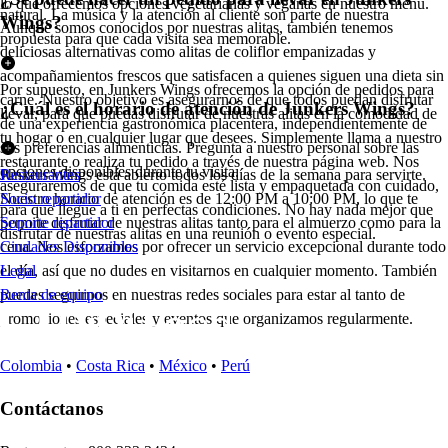
lo que ofrecemos opciones vegetarianas y veganas en nuestro menú.
natural. La música y la atención al cliente son parte de nuestra
Wings?
Aunque somos conocidos por nuestras alitas, también tenemos
propuesta para que cada visita sea memorable.
deliciosas alternativas como alitas de coliflor empanizadas y
acompañamientos frescos que satisfacen a quienes siguen una dieta sin
Por supuesto, en Junkers Wings ofrecemos la opción de pedidos para
carne. Nuestro objetivo es asegurarnos de que todos puedan disfrutar
¿Cuál es el horario de atención de Junkers Wings?
llevar, para que puedas disfrutar de nuestras alitas en la comodidad de
de una experiencia gastronómica placentera, independientemente de
tu hogar o en cualquier lugar que desees. Simplemente llama a nuestro
sus preferencias alimenticias. Pregunta a nuestro personal sobre las
restaurante o realiza tu pedido a través de nuestra página web. Nos
opciones disponibles durante tu visita.
Junkers Wings está abierto todos los días de la semana para servirte.
Restaurantes
aseguraremos de que tu comida esté lista y empaquetada con cuidado,
Nuestro horario de atención es de 12:00 PM a 10:00 PM, lo que te
Socio repartidor
para que llegue a ti en perfectas condiciones. No hay nada mejor que
permite disfrutar de nuestras alitas tanto para el almuerzo como para la
Soporte repartidor
disfrutar de nuestras alitas en una reunión o evento especial.
cena. Nos esforzamos por ofrecer un servicio excepcional durante todo
Ciudades Disponibles
el día, así que no dudes en visitarnos en cualquier momento. También
Legal
puedes seguirnos en nuestras redes sociales para estar al tanto de
Renta de equipo
promociones especiales y eventos que organizamos regularmente.
Colombia
•
Costa Rica
•
México
•
Perú
Contáctanos