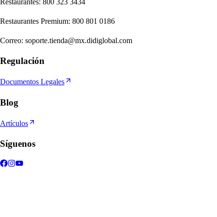
Re
s
t
auran
t
e
s
:
800 323 3434
Re
s
t
auran
t
e
s
Premium
:
800 801 0186
Correo
:
soporte.tienda@mx.didiglobal.com
Regulación
Documentos Legales
Blog
Artículos
Síguenos