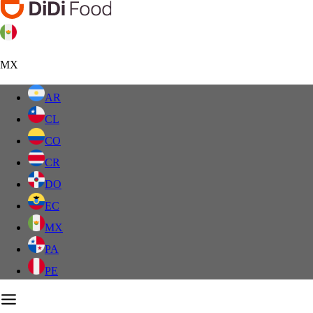
MX
AR
CL
CO
CR
DO
EC
MX
PA
PE