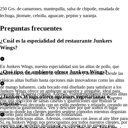
250 Grs. de camarones, mantequilla, salsa de chipotle, ensalada de
lechuga, jitomate, cebolla, aguacate, pepino y naranja.
Pregun
t
a
s
frecuen
t
e
s
¿Cuál es la especialidad del restaurante Junkers
Wings?
En Junkers Wings, nuestra especialidad son las alitas de pollo, que
¿Qué tipo de ambiente ofrece Junkers Wings?
ofrecemos en una variedad de sabores únicos y deliciosos. Desde las
clásicas alitas buffalo hasta opciones más innovadoras como las alitas
de mango habanero, cada bocado está diseñado para satisfacer a los
Junkers Wings ofrece un ambiente acogedor y amigable, ideal para
amantes de la buena comida. Además, complementamos nuestras alitas
¿Junkers Wings ofrece opciones vegetarianas o
disfrutar de una comida en familia o una salida con amigos. Nuestro
con una selección de salsas caseras y guarniciones que realzan la
veganas?
restaurante está decorado con un estilo moderno y relajado, creando un
experiencia gastronómica. Ven y descubre por qué somos el lugar
espacio donde los clientes pueden sentirse cómodos mientras degustan
favorito para disfrutar de alitas en Solidaridad.
nuestras deliciosas alitas. Además, contamos con áreas al aire libre para
Sí, en Junkers Wings nos preocupamos por todos nuestros clientes, por
aquellos que prefieren disfrutar de su comida en un entorno más
¿Se puede hacer un pedido para llevar en Junkers