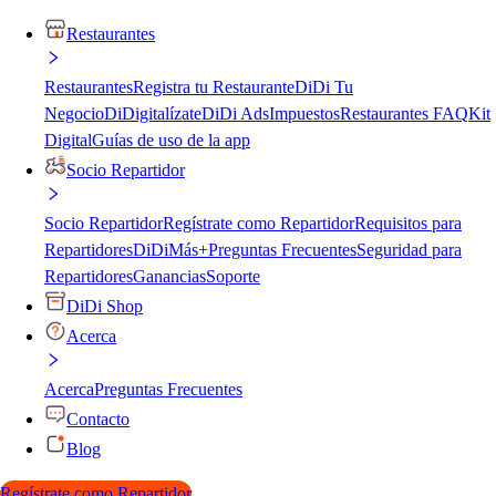
Restaurantes
Restaurantes
Registra tu Restaurante
DiDi Tu
Negocio
DiDigitalízate
DiDi Ads
Impuestos
Restaurantes FAQ
Kit
Digital
Guías de uso de la app
Socio Repartidor
Socio Repartidor
Regístrate como Repartidor
Requisitos para
Repartidores
DiDiMás+
Preguntas Frecuentes
Seguridad para
Repartidores
Ganancias
Soporte
DiDi Shop
Acerca
Acerca
Preguntas Frecuentes
Contacto
Blog
Regístrate como Repartidor