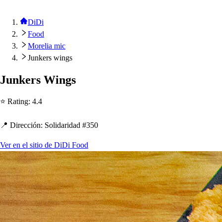
DiDi
Food
Morelia mic
Junkers wings
Junker
s
Wing
s
⭐ Ra
t
ing
:
4.4
📍 Dirección
:
Solidaridad #350
Ver en el sitio de DiDi Food