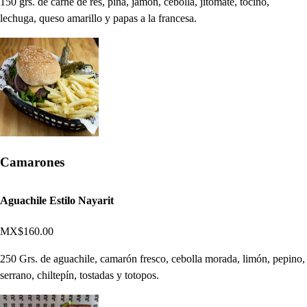
150 grs. de carne de res, piña, jamón, cebolla, jitomate, tocino,
lechuga, queso amarillo y papas a la francesa.
Camarones
Aguachile Estilo Nayarit
MX$160.00
250 Grs. de aguachile, camarón fresco, cebolla morada, limón, pepino,
serrano, chiltepín, tostadas y totopos.