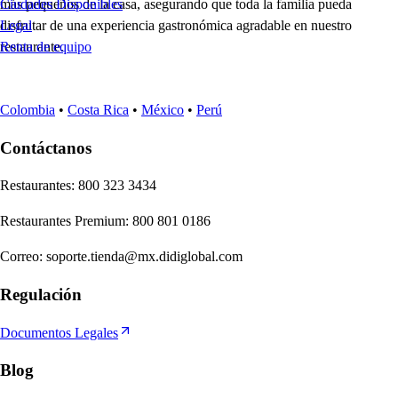
más pequeños de la casa, asegurando que toda la familia pueda
Ciudades Disponibles
disfrutar de una experiencia gastronómica agradable en nuestro
Legal
restaurante.
Renta de equipo
Colombia
•
Costa Rica
•
México
•
Perú
Contáctanos
Re
s
t
auran
t
e
s
:
800 323 3434
Re
s
t
auran
t
e
s
Premium
:
800 801 0186
Correo
:
soporte.tienda@mx.didiglobal.com
Regulación
Documentos Legales
Blog