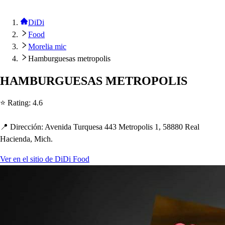
DiDi
Food
Morelia mic
Hamburguesas metropolis
HAMBURGUESAS METROPOLIS
⭐ Ra
t
ing
:
4.6
📍 Dirección
:
Avenida Turque
s
a 443 Me
t
ro
p
oli
s
1, 58880 Real
Hacienda, Mic
h
.
Ver en el sitio de DiDi Food