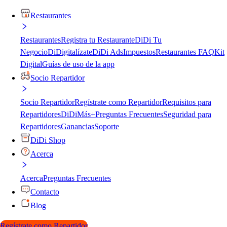
Restaurantes
Restaurantes
Registra tu Restaurante
DiDi Tu
Negocio
DiDigitalízate
DiDi Ads
Impuestos
Restaurantes FAQ
Kit
Digital
Guías de uso de la app
Socio Repartidor
Socio Repartidor
Regístrate como Repartidor
Requisitos para
Repartidores
DiDiMás+
Preguntas Frecuentes
Seguridad para
Repartidores
Ganancias
Soporte
DiDi Shop
Acerca
Acerca
Preguntas Frecuentes
Contacto
Blog
Regístrate como Repartidor