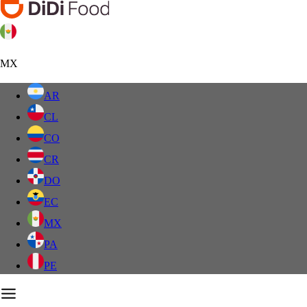
MX
AR
CL
CO
CR
DO
EC
MX
PA
PE