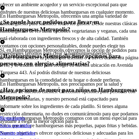
ofrecer un ambiente acogedor y un servicio excepcional para que
disfrutes de nuestras deliciosas hamburguesas en cualquier momento.
En Hamburguesas Metropolis, ofrecemos una amplia variedad de
¿Se puede hacer pedidos para llevar en
hamburguesas para satisfacer todos los gustos. Desde nuestras clásicas
Hamburguesas Metropolis?
hamburguesas de res hasta opciones vegetarianas y veganas, cada una
está elaborada con ingredientes frescos y de alta calidad. También
contamos con opciones personalizables, donde puedes elegir tus
Sí, en Hamburguesas Metropolis ofrecemos la opción de pedidos para
ingredientes favoritos para crear la hamburguesa perfecta.
¿Hamburguesas Metropolis tiene opciones para
llevar. Puedes hacer tu pedido por teléfono o a través de nuestra página
personas con alergias alimentarias?
web, y lo tendrás listo para recoger en nuestra ubicación en Avenida
Turquesa 443. Así podrás disfrutar de nuestras deliciosas
hamburguesas en la comodidad de tu hogar o donde prefieras.
En Hamburguesas Metropolis, nos preocupamos por la salud y
¿Hay opciones de menú para niños en Hamburguesas
bienestar de nuestros clientes. Ofrecemos opciones para personas con
Metropolis?
alergias alimentarias, y nuestro personal está capacitado para
informarte sobre los ingredientes de cada platillo. Si tienes alguna
restricción alimentaria, no dudes en comunicárnoslo para que podamos
Sí, en Hamburguesas Metropolis contamos con un menú especial para
Restaurantes
ayudarte a elegir la mejor opción para ti.
niños que incluye hamburguesas más pequeñas, papas fritas y bebidas.
Socio repartidor
Nuestro objetivo es ofrecer opciones deliciosas y adecuadas para los
Soporte repartidor