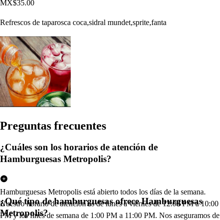
MX$35.00
Refrescos de taparosca coca,sidral mundet,sprite,fanta
Pregun
t
a
s
frecuen
t
e
s
¿Cuáles son los horarios de atención de
Hamburguesas Metropolis?
Hamburguesas Metropolis está abierto todos los días de la semana.
¿Qué tipo de hamburguesas ofrece Hamburguesas
Nuestro horario de atención es de lunes a viernes de 12:00 PM a 10:00
Metropolis?
PM y los fines de semana de 1:00 PM a 11:00 PM. Nos aseguramos de