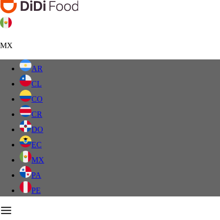
MX
AR
CL
CO
CR
DO
EC
MX
PA
PE