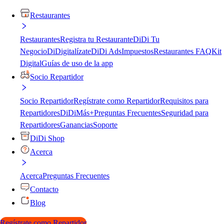
Restaurantes
Restaurantes
Registra tu Restaurante
DiDi Tu
Negocio
DiDigitalízate
DiDi Ads
Impuestos
Restaurantes FAQ
Kit
Digital
Guías de uso de la app
Socio Repartidor
Socio Repartidor
Regístrate como Repartidor
Requisitos para
Repartidores
DiDiMás+
Preguntas Frecuentes
Seguridad para
Repartidores
Ganancias
Soporte
DiDi Shop
Acerca
Acerca
Preguntas Frecuentes
Contacto
Blog
Regístrate como Repartidor