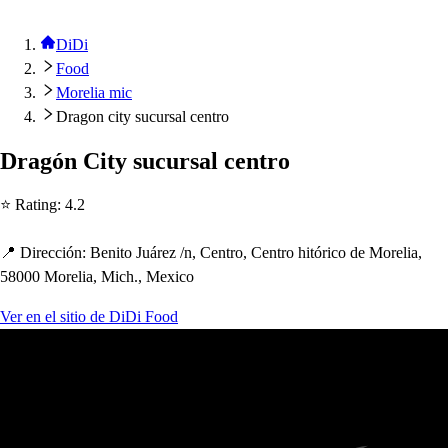
DiDi
Food
Morelia mic
Dragon city sucursal centro
Dragón Ci
t
y
s
ucur
s
al cen
t
ro
⭐ Ra
t
ing
:
4.2
📍 Dirección
:
Beni
t
o Juárez
/
n, Cen
t
ro, Cen
t
ro
h
i
t
órico de Morelia,
58000 Morelia, Mic
h
., Mexico
Ver en el sitio de DiDi Food