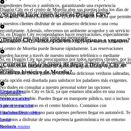
ingredientes frescos y auténticos, garantizando una experiencia
Dragón City en el centro de Morelia abre sus puertas todos los días de
culinaria única en el corazón del centro histórico de Morelia.
¿Se puede hacer reservación en Dragón City?
la semana. Nuestro horario es de 12:00 PM a 10:00 PM, lo que permite
a nuestros clientes disfrutar de un almuerzo delicioso o una cena
reconfortante. Además, ofrecemos un ambiente acogedor y un servicio
Sí, en Dragón City recomendamos hacer reservaciones, especialmente
excepcional para que cada visita sea memorable.
¿Dragón City ofrece opciones vegetarianas o veganas?
durante los fines de semana y días festivos, ya que nuestra sucursal en
el centro de Morelia puede llenarse rápidamente. Las reservaciones
pueden hacerse a través de nuestro número telefónico o mediante
Sí, en Dragón City nos preocupamos por todos nuestros clientes, por lo
nuestra página web. Esto asegura que puedas disfrutar de tu comida sin
¿Cuál es la mejor manera de llegar a Dragón City en
que ofrecemos una variedad de opciones vegetarianas y veganas en
esperar.
el centro histórico de Morelia?
nuestro menú. Desde platos de tofu hasta deliciosas verduras salteadas,
cada opción está diseñada para satisfacer los paladares más exigentes.
No dudes en consultar a nuestro personal sobre las opciones
Llegar a Dragón City es fácil, ya que estamos ubicados en una zona
Restaurantes
disponibles.
céntrica y accesible. Puedes llegar en transporte público, taxi o incluso
Socio repartidor
a pie si te encuentras en el centro histórico. Contamos con
Soporte repartidor
estacionamiento cercano para quienes prefieren llegar en automóvil. Te
Ciudades Disponibles
invitamos a disfrutar de una experiencia gastronómica en un entorno
Legal
histórico.
Renta de equipo