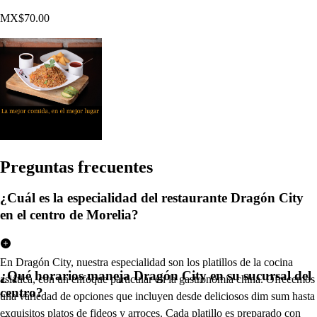
MX$70.00
Pregun
t
a
s
frecuen
t
e
s
¿Cuál es la especialidad del restaurante Dragón City
en el centro de Morelia?
En Dragón City, nuestra especialidad son los platillos de la cocina
¿Qué horarios maneja Dragón City en su sucursal del
asiática, con un enfoque particular en la gastronomía china. Ofrecemos
centro?
una variedad de opciones que incluyen desde deliciosos dim sum hasta
exquisitos platos de fideos y arroces. Cada platillo es preparado con