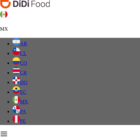
MX
AR
CL
CO
CR
DO
EC
MX
PA
PE