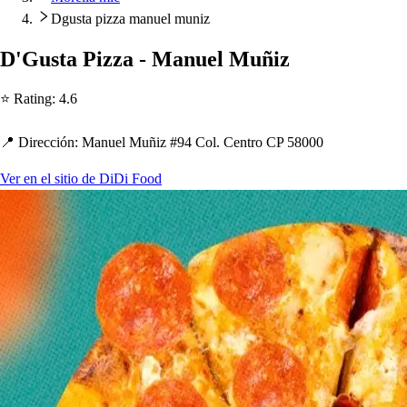
Dgusta pizza manuel muniz
D'Gu
s
t
a Pizza - Manuel Muñiz
⭐ Ra
t
ing
:
4.6
📍 Dirección
:
Manuel Muñiz #94 Col. Cen
t
ro CP 58000
Ver en el sitio de DiDi Food