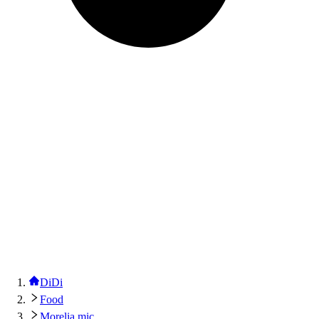
DiDi
Food
Morelia mic