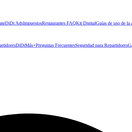
ate
DiDi Ads
Impuestos
Restaurantes FAQ
Kit Digital
Guías de uso de la
artidores
DiDiMás+
Preguntas Frecuentes
Seguridad para Repartidores
G