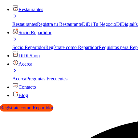
Restaurantes
Restaurantes
Registra tu Restaurante
DiDi Tu Negocio
DiDigitalíz
Socio Repartidor
Socio Repartidor
Regístrate como Repartidor
Requisitos para Rep
DiDi Shop
Acerca
Acerca
Preguntas Frecuentes
Contacto
Blog
Regístrate como Repartidor