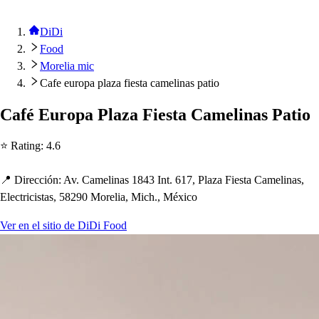
DiDi
Food
Morelia mic
Cafe europa plaza fiesta camelinas patio
Café Euro
p
a Plaza Fie
s
t
a Camelina
s
Pa
t
io
⭐ Ra
t
ing
:
4.6
📍 Dirección
:
Av. Camelina
s
1843 In
t
. 617, Plaza Fie
s
t
a Camelina
s
,
Elec
t
rici
s
t
a
s
, 58290 Morelia, Mic
h
., México
Ver en el sitio de DiDi Food