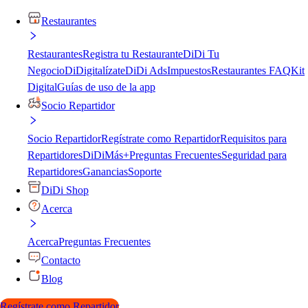
Restaurantes
Restaurantes
Registra tu Restaurante
DiDi Tu
Negocio
DiDigitalízate
DiDi Ads
Impuestos
Restaurantes FAQ
Kit
Digital
Guías de uso de la app
Socio Repartidor
Socio Repartidor
Regístrate como Repartidor
Requisitos para
Repartidores
DiDiMás+
Preguntas Frecuentes
Seguridad para
Repartidores
Ganancias
Soporte
DiDi Shop
Acerca
Acerca
Preguntas Frecuentes
Contacto
Blog
Regístrate como Repartidor