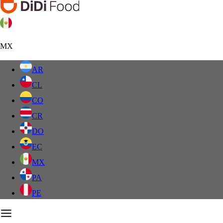
MX
AR
CL
CO
CR
DO
EC
MX
PA
PE