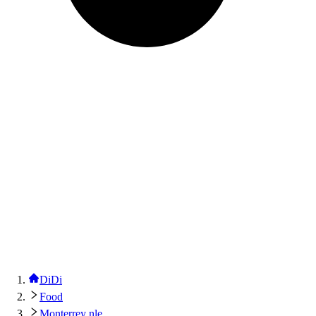
DiDi
Food
Monterrey nle