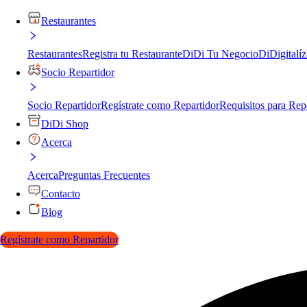
Restaurantes
Restaurantes
Registra tu Restaurante
DiDi Tu Negocio
DiDigitalíz
Socio Repartidor
Socio Repartidor
Regístrate como Repartidor
Requisitos para Rep
DiDi Shop
Acerca
Acerca
Preguntas Frecuentes
Contacto
Blog
Regístrate como Repartidor