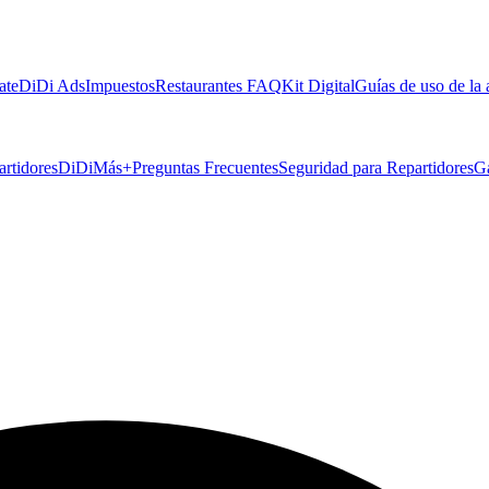
ate
DiDi Ads
Impuestos
Restaurantes FAQ
Kit Digital
Guías de uso de la
artidores
DiDiMás+
Preguntas Frecuentes
Seguridad para Repartidores
G