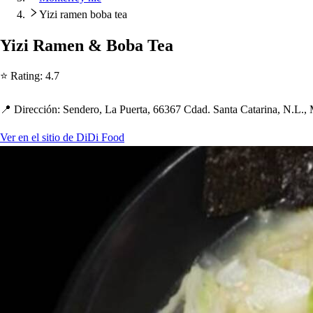
Yizi ramen boba tea
Yizi Ramen & Boba Tea
⭐ Ra
t
ing
:
4.7
📍 Dirección
:
Sendero, La Puer
t
a, 66367 Cdad. San
t
a Ca
t
arina, N.L.,
Ver en el sitio de DiDi Food