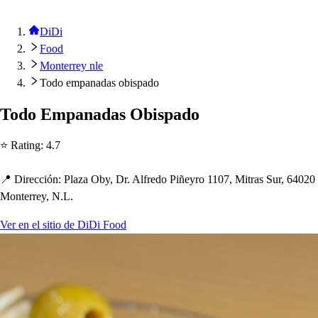
DiDi
Food
Monterrey nle
Todo empanadas obispado
Todo Em
p
anada
s
Obi
s
p
ado
⭐ Ra
t
ing
:
4.7
📍 Dirección
:
Plaza Oby, Dr. Alfredo Piñeyro 1107, Mi
t
ra
s
Sur, 64020
Mon
t
errey, N.L.
Ver en el sitio de DiDi Food