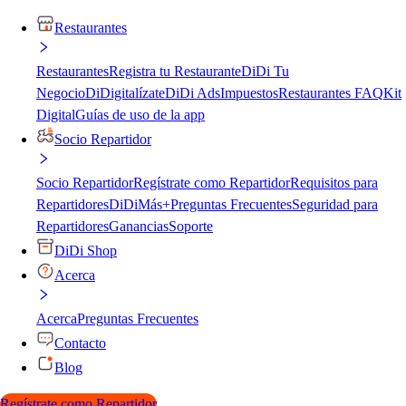
Restaurantes
Restaurantes
Registra tu Restaurante
DiDi Tu
Negocio
DiDigitalízate
DiDi Ads
Impuestos
Restaurantes FAQ
Kit
Digital
Guías de uso de la app
Socio Repartidor
Socio Repartidor
Regístrate como Repartidor
Requisitos para
Repartidores
DiDiMás+
Preguntas Frecuentes
Seguridad para
Repartidores
Ganancias
Soporte
DiDi Shop
Acerca
Acerca
Preguntas Frecuentes
Contacto
Blog
Regístrate como Repartidor