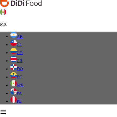
MX
AR
CL
CO
CR
DO
EC
MX
PA
PE