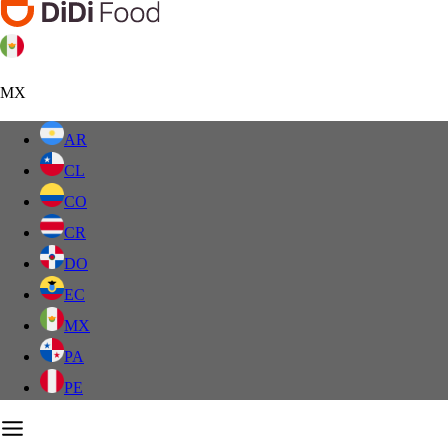
MX
AR
CL
CO
CR
DO
EC
MX
PA
PE