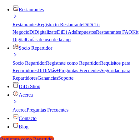
Restaurantes
Restaurantes
Registra tu Restaurante
DiDi Tu
Negocio
DiDigitalízate
DiDi Ads
Impuestos
Restaurantes FAQ
Kit
Digital
Guías de uso de la app
Socio Repartidor
Socio Repartidor
Regístrate como Repartidor
Requisitos para
Repartidores
DiDiMás+
Preguntas Frecuentes
Seguridad para
Repartidores
Ganancias
Soporte
DiDi Shop
Acerca
Acerca
Preguntas Frecuentes
Contacto
Blog
Regístrate como Repartidor