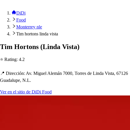
DiDi
Food
Monterrey nle
Tim hortons linda vista
Tim Hor
t
on
s
(
Linda Vi
s
t
a
)
⭐ Ra
t
ing
:
4.2
📍 Dirección
:
Av. Miguel Alemán 7000, Torre
s
de Linda Vi
s
t
a, 67126
Guadalu
p
e, N.L.
Ver en el sitio de DiDi Food