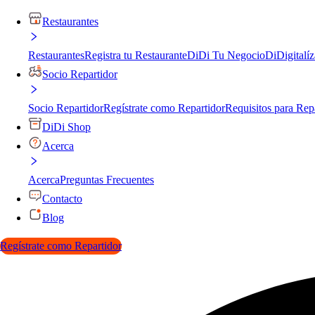
Restaurantes
Restaurantes
Registra tu Restaurante
DiDi Tu Negocio
DiDigitalíz
Socio Repartidor
Socio Repartidor
Regístrate como Repartidor
Requisitos para Rep
DiDi Shop
Acerca
Acerca
Preguntas Frecuentes
Contacto
Blog
Regístrate como Repartidor