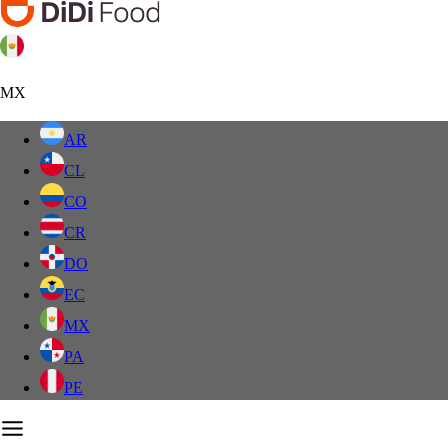
MX
AR
CL
CO
CR
DO
EC
MX
PA
PE