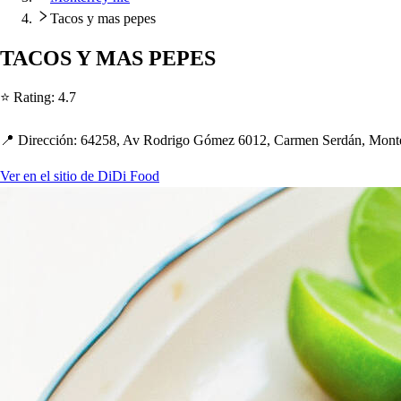
Tacos y mas pepes
TACOS Y MAS PEPES
⭐ Ra
t
ing
:
4.7
📍 Dirección
:
64258, Av Rodrigo Gómez 6012, Carmen Serdán, Mon
t
Ver en el sitio de DiDi Food