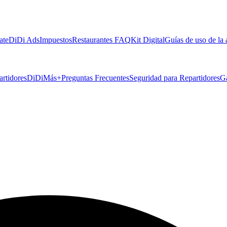
ate
DiDi Ads
Impuestos
Restaurantes FAQ
Kit Digital
Guías de uso de la
artidores
DiDiMás+
Preguntas Frecuentes
Seguridad para Repartidores
G