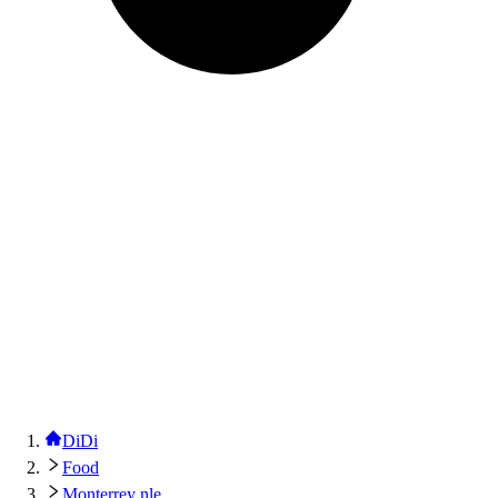
DiDi
Food
Monterrey nle