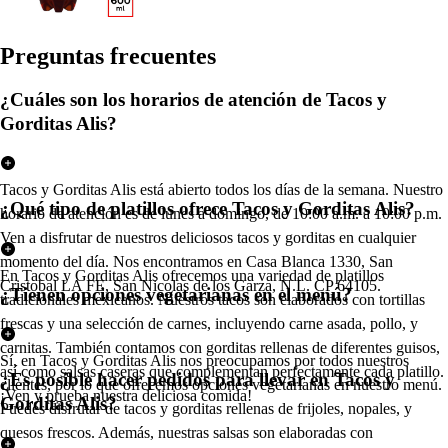
Pregun
t
a
s
frecuen
t
e
s
¿Cuáles son los horarios de atención de Tacos y
Gorditas Alis?
Tacos y Gorditas Alis está abierto todos los días de la semana. Nuestro
¿Qué tipo de platillos ofrece Tacos y Gorditas Alis?
horario de atención es de lunes a domingo, de 10:00 a.m. a 10:00 p.m.
Ven a disfrutar de nuestros deliciosos tacos y gorditas en cualquier
momento del día. Nos encontramos en Casa Blanca 1330, San
En Tacos y Gorditas Alis ofrecemos una variedad de platillos
Cristobal LA FE, San Nicolas de los Garza, N.L. CP 64105.
¿Tienen opciones vegetarianas en el menú?
tradicionales mexicanos. Nuestros tacos son elaborados con tortillas
frescas y una selección de carnes, incluyendo carne asada, pollo, y
carnitas. También contamos con gorditas rellenas de diferentes guisos,
Sí, en Tacos y Gorditas Alis nos preocupamos por todos nuestros
así como salsas caseras que complementan perfectamente cada platillo.
¿Es posible hacer pedidos para llevar en Tacos y
clientes, por lo que ofrecemos opciones vegetarianas en nuestro menú.
¡Ven y prueba nuestra deliciosa comida!
Gorditas Alis?
Puedes disfrutar de tacos y gorditas rellenas de frijoles, nopales, y
quesos frescos. Además, nuestras salsas son elaboradas con