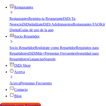
Restaurantes
Restaurantes
Registra tu Restaurante
DiDi Tu
Negocio
DiDigitalízate
DiDi Ads
Impuestos
Restaurantes FAQ
Kit
Digital
Guías de uso de la app
Socio Repartidor
Socio Repartidor
Regístrate como Repartidor
Requisitos para
Repartidores
DiDiMás+
Preguntas Frecuentes
Seguridad para
Repartidores
Ganancias
Soporte
DiDi Shop
Acerca
Acerca
Preguntas Frecuentes
Contacto
Blog
Regístrate como Repartidor