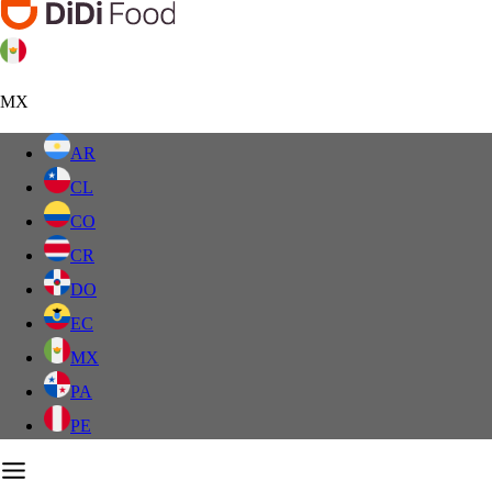
MX
AR
CL
CO
CR
DO
EC
MX
PA
PE