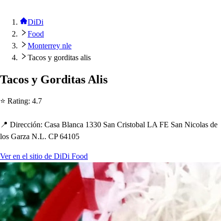
DiDi
Food
Monterrey nle
Tacos y gorditas alis
Taco
s
y Gordi
t
a
s
Ali
s
⭐ Ra
t
ing
:
4.7
📍 Dirección
:
Ca
s
a Blanca 1330 San Cri
s
t
obal LA FE San Nicola
s
de
lo
s
Garza N.L. CP 64105
Ver en el sitio de DiDi Food