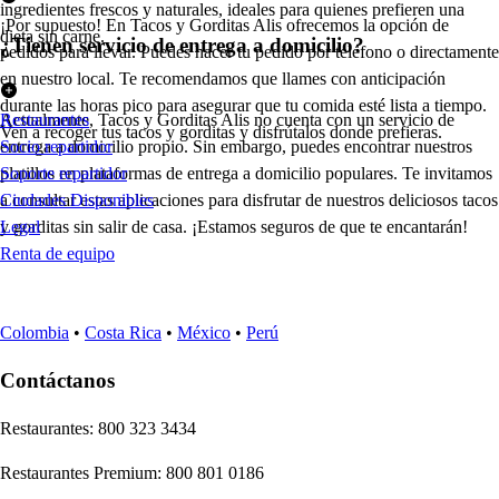
ingredientes frescos y naturales, ideales para quienes prefieren una
¡Por supuesto! En Tacos y Gorditas Alis ofrecemos la opción de
dieta sin carne.
¿Tienen servicio de entrega a domicilio?
pedidos para llevar. Puedes hacer tu pedido por teléfono o directamente
en nuestro local. Te recomendamos que llames con anticipación
durante las horas pico para asegurar que tu comida esté lista a tiempo.
Actualmente, Tacos y Gorditas Alis no cuenta con un servicio de
Restaurantes
Ven a recoger tus tacos y gorditas y disfrútalos donde prefieras.
entrega a domicilio propio. Sin embargo, puedes encontrar nuestros
Socio repartidor
platillos en plataformas de entrega a domicilio populares. Te invitamos
Soporte repartidor
a consultar estas aplicaciones para disfrutar de nuestros deliciosos tacos
Ciudades Disponibles
y gorditas sin salir de casa. ¡Estamos seguros de que te encantarán!
Legal
Renta de equipo
Colombia
•
Costa Rica
•
México
•
Perú
Contáctanos
Re
s
t
auran
t
e
s
:
800 323 3434
Re
s
t
auran
t
e
s
Premium
:
800 801 0186