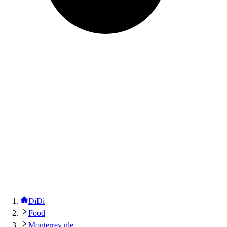
DiDi
Food
Monterrey nle