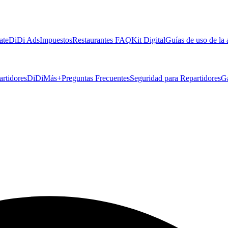
ate
DiDi Ads
Impuestos
Restaurantes FAQ
Kit Digital
Guías de uso de la
artidores
DiDiMás+
Preguntas Frecuentes
Seguridad para Repartidores
G