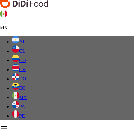
MX
AR
CL
CO
CR
DO
EC
MX
PA
PE