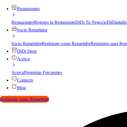
Restaurantes
Restaurantes
Registra tu Restaurante
DiDi Tu Negocio
DiDigitalíz
Socio Repartidor
Socio Repartidor
Regístrate como Repartidor
Requisitos para Rep
DiDi Shop
Acerca
Acerca
Preguntas Frecuentes
Contacto
Blog
Regístrate como Repartidor