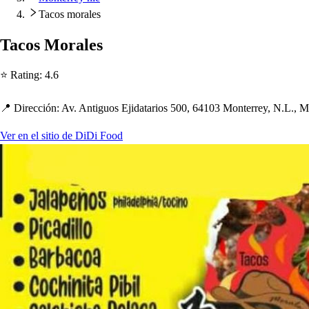
Tacos morales
Taco
s
Morale
s
⭐ Ra
t
ing
:
4.6
📍 Dirección
:
Av. An
t
iguo
s
Ejida
t
ario
s
500, 64103 Mon
t
errey, N.L., 
Ver en el sitio de DiDi Food