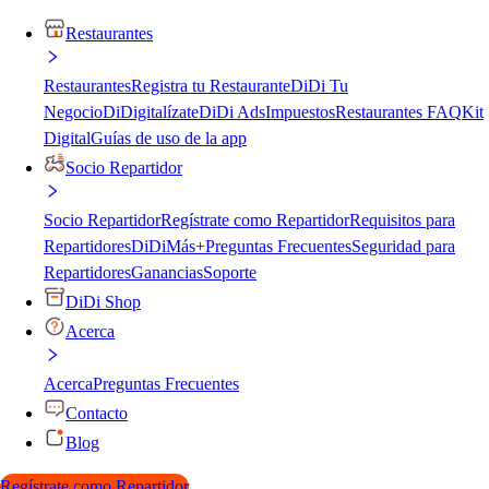
Restaurantes
Restaurantes
Registra tu Restaurante
DiDi Tu
Negocio
DiDigitalízate
DiDi Ads
Impuestos
Restaurantes FAQ
Kit
Digital
Guías de uso de la app
Socio Repartidor
Socio Repartidor
Regístrate como Repartidor
Requisitos para
Repartidores
DiDiMás+
Preguntas Frecuentes
Seguridad para
Repartidores
Ganancias
Soporte
DiDi Shop
Acerca
Acerca
Preguntas Frecuentes
Contacto
Blog
Regístrate como Repartidor