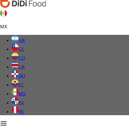
MX
AR
CL
CO
CR
DO
EC
MX
PA
PE