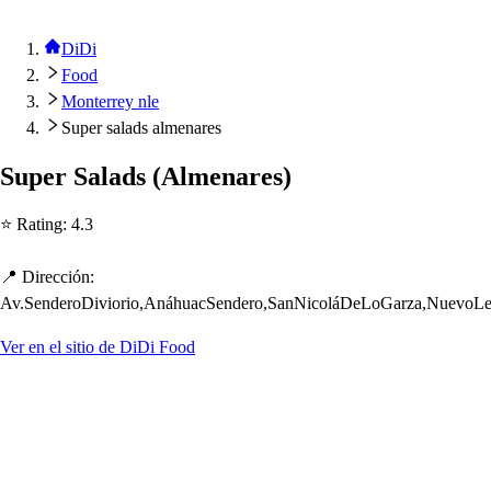
DiDi
Food
Monterrey nle
Super salads almenares
Su
p
er Salad
s
(
Almenare
s
)
⭐ Ra
t
ing
:
4.3
📍 Dirección
:
Av.SenderoDiviorio,Aná
h
uacSendero,SanNicoláDeLoGarza,NuevoL
Ver en el sitio de DiDi Food