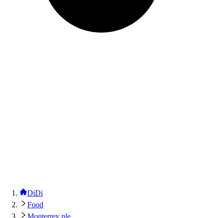
DiDi
Food
Monterrey nle