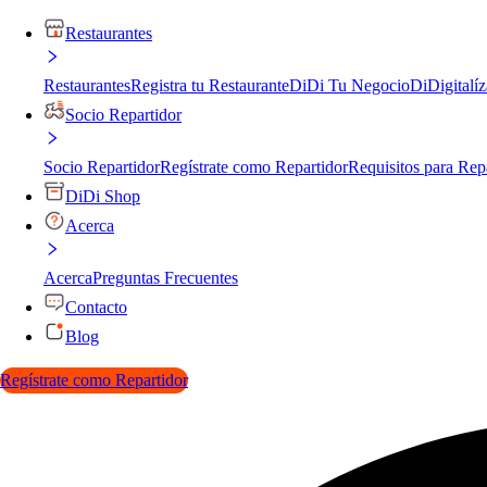
Restaurantes
Restaurantes
Registra tu Restaurante
DiDi Tu Negocio
DiDigitalíz
Socio Repartidor
Socio Repartidor
Regístrate como Repartidor
Requisitos para Rep
DiDi Shop
Acerca
Acerca
Preguntas Frecuentes
Contacto
Blog
Regístrate como Repartidor