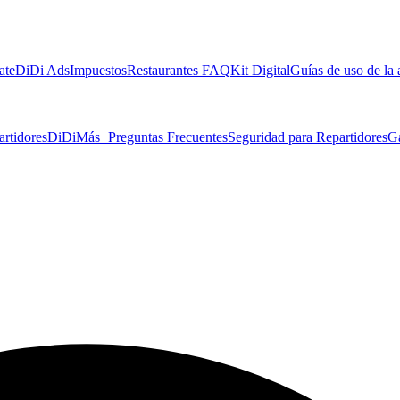
ate
DiDi Ads
Impuestos
Restaurantes FAQ
Kit Digital
Guías de uso de la
artidores
DiDiMás+
Preguntas Frecuentes
Seguridad para Repartidores
G