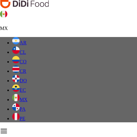
MX
AR
CL
CO
CR
DO
EC
MX
PA
PE