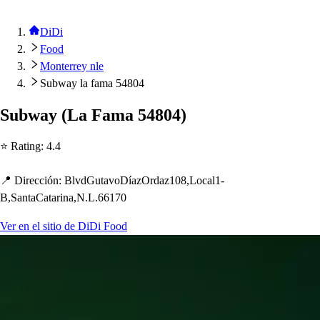
DiDi
Food
Monterrey nle
Subway la fama 54804
Subway
(
La Fama 54804
)
⭐ Ra
t
ing
:
4.4
📍 Dirección
:
BlvdGu
t
avoDíazOrdaz108,Local1-
B,San
t
aCa
t
arina,N.L.66170
Ver en el sitio de DiDi Food