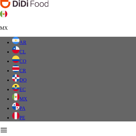
MX
AR
CL
CO
CR
DO
EC
MX
PA
PE