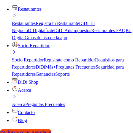
Restaurantes
Restaurantes
Registra tu Restaurante
DiDi Tu
Negocio
DiDigitalízate
DiDi Ads
Impuestos
Restaurantes FAQ
Kit
Digital
Guías de uso de la app
Socio Repartidor
Socio Repartidor
Regístrate como Repartidor
Requisitos para
Repartidores
DiDiMás+
Preguntas Frecuentes
Seguridad para
Repartidores
Ganancias
Soporte
DiDi Shop
Acerca
Acerca
Preguntas Frecuentes
Contacto
Blog
Regístrate como Repartidor