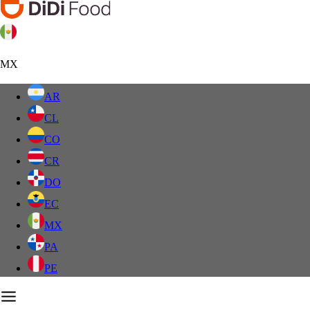
MX
AR
CL
CO
CR
DO
EC
MX
PA
PE