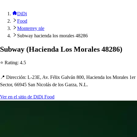
DiDi
Food
Monterrey nle
Subway hacienda los morales 48286
Subway
(
Hacienda Lo
s
Morale
s
48286
)
⭐ Ra
t
ing
:
4.5
📍 Dirección
:
L-23E, Av. Félix Galván 800, Hacienda lo
s
Morale
s
1er
Sec
t
or, 66945 San Nicolá
s
de lo
s
Garza, N.L.
Ver en el sitio de DiDi Food