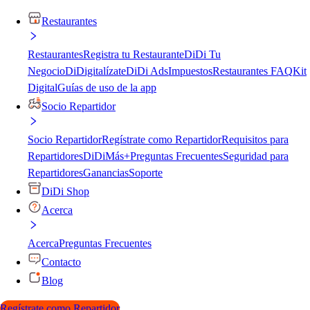
Restaurantes
Restaurantes
Registra tu Restaurante
DiDi Tu
Negocio
DiDigitalízate
DiDi Ads
Impuestos
Restaurantes FAQ
Kit
Digital
Guías de uso de la app
Socio Repartidor
Socio Repartidor
Regístrate como Repartidor
Requisitos para
Repartidores
DiDiMás+
Preguntas Frecuentes
Seguridad para
Repartidores
Ganancias
Soporte
DiDi Shop
Acerca
Acerca
Preguntas Frecuentes
Contacto
Blog
Regístrate como Repartidor