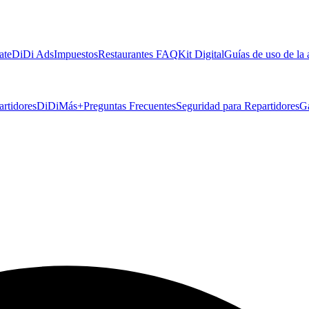
ate
DiDi Ads
Impuestos
Restaurantes FAQ
Kit Digital
Guías de uso de la
artidores
DiDiMás+
Preguntas Frecuentes
Seguridad para Repartidores
G