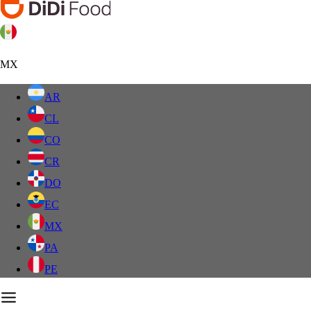
MX
AR
CL
CO
CR
DO
EC
MX
PA
PE