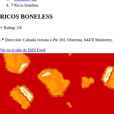
Ricos boneless
RICOS BONELESS
⭐ Ra
t
ing
:
3.8
📍 Dirección
:
Calzada vic
t
oria o P
t
e 201, Obreri
s
t
a, 64470 Mon
t
errey,
Ver en el sitio de DiDi Food