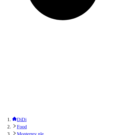
DiDi
Food
Monterrey nle