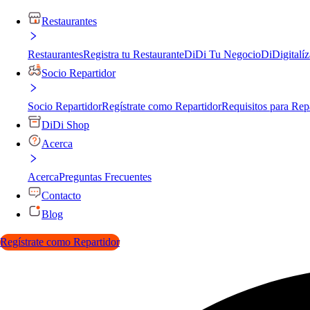
Restaurantes
Restaurantes
Registra tu Restaurante
DiDi Tu Negocio
DiDigitalíz
Socio Repartidor
Socio Repartidor
Regístrate como Repartidor
Requisitos para Rep
DiDi Shop
Acerca
Acerca
Preguntas Frecuentes
Contacto
Blog
Regístrate como Repartidor