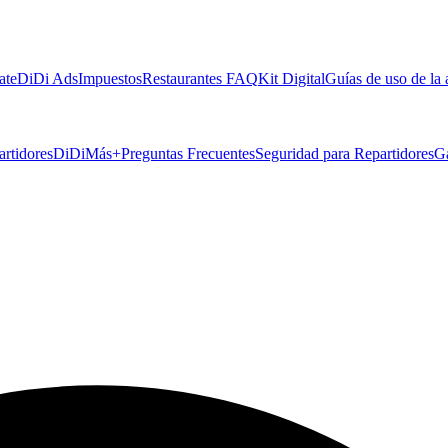
ate
DiDi Ads
Impuestos
Restaurantes FAQ
Kit Digital
Guías de uso de la
artidores
DiDiMás+
Preguntas Frecuentes
Seguridad para Repartidores
G