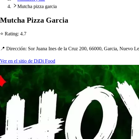
Mutcha pizza garcia
Mu
t
c
h
a Pizza Garcia
⭐ Ra
t
ing
:
4.7
📍 Dirección
:
Sor Juana Ine
s
de la Cruz 200, 66000, Garcia, Nuevo L
Ver en el sitio de DiDi Food