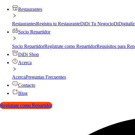
Restaurantes
Restaurantes
Registra tu Restaurante
DiDi Tu Negocio
DiDigitalíz
Socio Repartidor
Socio Repartidor
Regístrate como Repartidor
Requisitos para Rep
DiDi Shop
Acerca
Acerca
Preguntas Frecuentes
Contacto
Blog
Regístrate como Repartidor