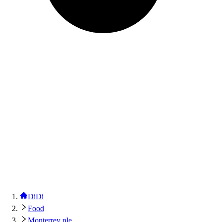
DiDi
Food
Monterrey nle