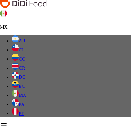
MX
AR
CL
CO
CR
DO
EC
MX
PA
PE