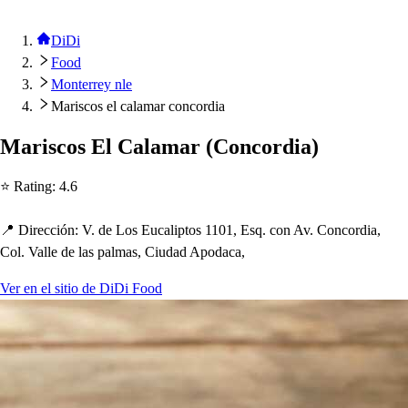
DiDi
Food
Monterrey nle
Mariscos el calamar concordia
Mari
s
co
s
El Calamar
(
Concordia
)
⭐ Ra
t
ing
:
4.6
📍 Dirección
:
V. de Lo
s
Eucali
p
t
o
s
1101, E
s
q. con Av. Concordia,
Col. Valle de la
s
p
alma
s
, Ciudad A
p
odaca,
Ver en el sitio de DiDi Food