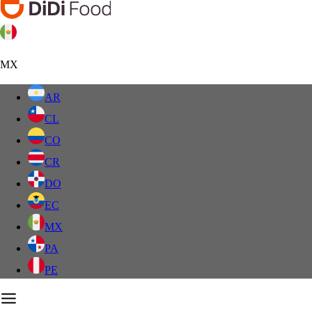
MX
AR
CL
CO
CR
DO
EC
MX
PA
PE