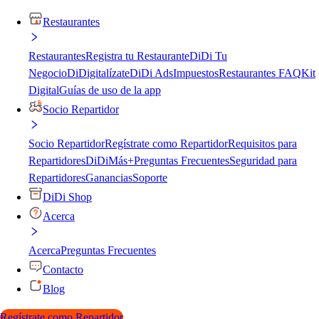
Restaurantes
Restaurantes
Registra tu Restaurante
DiDi Tu
Negocio
DiDigitalízate
DiDi Ads
Impuestos
Restaurantes FAQ
Kit
Digital
Guías de uso de la app
Socio Repartidor
Socio Repartidor
Regístrate como Repartidor
Requisitos para
Repartidores
DiDiMás+
Preguntas Frecuentes
Seguridad para
Repartidores
Ganancias
Soporte
DiDi Shop
Acerca
Acerca
Preguntas Frecuentes
Contacto
Blog
Regístrate como Repartidor