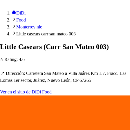
DiDi
Food
Monterrey nle
Little casears carr san mateo 003
Li
t
t
le Ca
s
ear
s
(
Carr San Ma
t
eo 003
)
⭐ Ra
t
ing
:
4.6
📍 Dirección
:
Carre
t
era San Ma
t
eo a Villa Juárez Km 1.7, Fracc. La
s
Loma
s
1er
s
ec
t
or, Juárez, Nuevo León, CP 67265
Ver en el sitio de DiDi Food