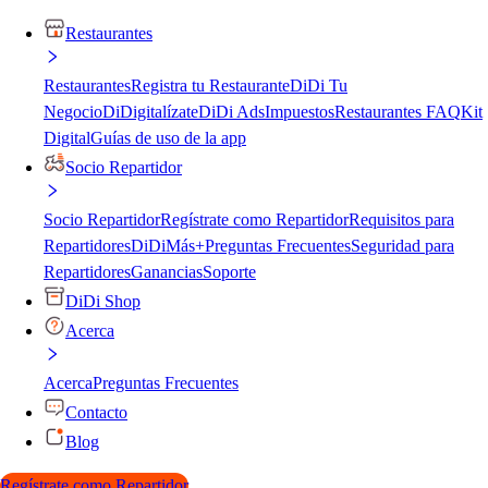
Restaurantes
Restaurantes
Registra tu Restaurante
DiDi Tu
Negocio
DiDigitalízate
DiDi Ads
Impuestos
Restaurantes FAQ
Kit
Digital
Guías de uso de la app
Socio Repartidor
Socio Repartidor
Regístrate como Repartidor
Requisitos para
Repartidores
DiDiMás+
Preguntas Frecuentes
Seguridad para
Repartidores
Ganancias
Soporte
DiDi Shop
Acerca
Acerca
Preguntas Frecuentes
Contacto
Blog
Regístrate como Repartidor