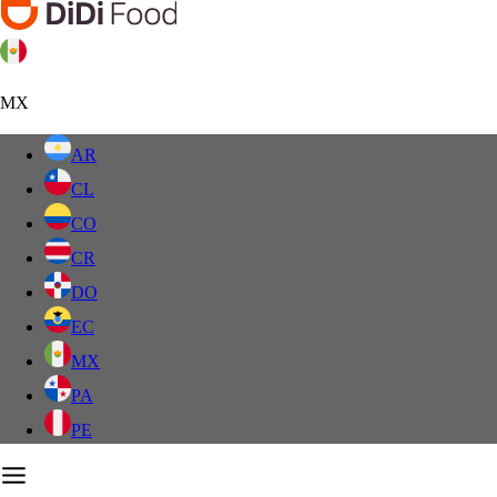
MX
AR
CL
CO
CR
DO
EC
MX
PA
PE