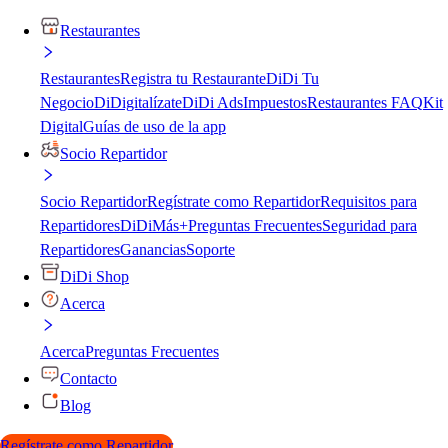
Restaurantes
Restaurantes
Registra tu Restaurante
DiDi Tu
Negocio
DiDigitalízate
DiDi Ads
Impuestos
Restaurantes FAQ
Kit
Digital
Guías de uso de la app
Socio Repartidor
Socio Repartidor
Regístrate como Repartidor
Requisitos para
Repartidores
DiDiMás+
Preguntas Frecuentes
Seguridad para
Repartidores
Ganancias
Soporte
DiDi Shop
Acerca
Acerca
Preguntas Frecuentes
Contacto
Blog
Regístrate como Repartidor