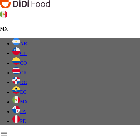
MX
AR
CL
CO
CR
DO
EC
MX
PA
PE