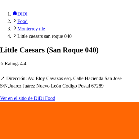
DiDi
Food
Monterrey nle
Little caesars san roque 040
Li
t
t
le Cae
s
ar
s
(
San Roque 040
)
⭐ Ra
t
ing
:
4.4
📍 Dirección
:
Av. Eloy Cavazo
s
e
s
q. Calle Hacienda San Jo
s
e
S
/
N,Juarez,Juárez Nuevo León Código Po
s
t
al 67289
Ver en el sitio de DiDi Food