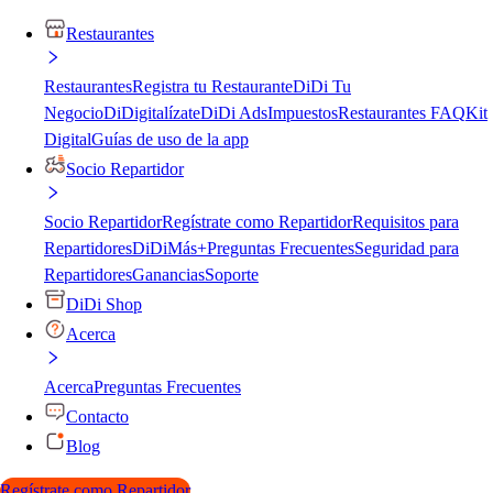
Restaurantes
Restaurantes
Registra tu Restaurante
DiDi Tu
Negocio
DiDigitalízate
DiDi Ads
Impuestos
Restaurantes FAQ
Kit
Digital
Guías de uso de la app
Socio Repartidor
Socio Repartidor
Regístrate como Repartidor
Requisitos para
Repartidores
DiDiMás+
Preguntas Frecuentes
Seguridad para
Repartidores
Ganancias
Soporte
DiDi Shop
Acerca
Acerca
Preguntas Frecuentes
Contacto
Blog
Regístrate como Repartidor