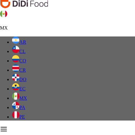
MX
AR
CL
CO
CR
DO
EC
MX
PA
PE