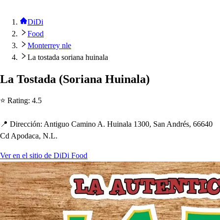
DiDi
Food
Monterrey nle
La tostada soriana huinala
La To
s
t
ada
(
Soriana Huinala
)
⭐ Ra
t
ing
:
4.5
📍 Dirección
:
An
t
iguo Camino A. Huinala 1300, San André
s
, 66640
Cd A
p
odaca, N.L.
Ver en el sitio de DiDi Food