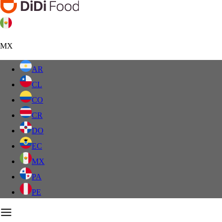
MX
AR
CL
CO
CR
DO
EC
MX
PA
PE