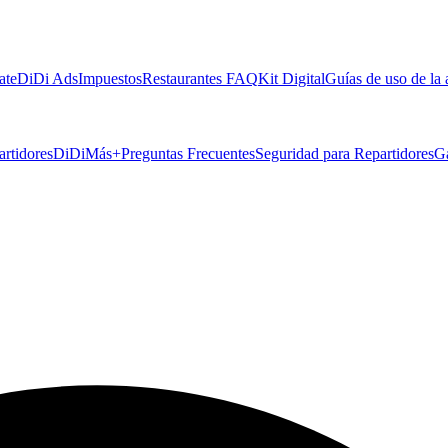
ate
DiDi Ads
Impuestos
Restaurantes FAQ
Kit Digital
Guías de uso de la
artidores
DiDiMás+
Preguntas Frecuentes
Seguridad para Repartidores
G