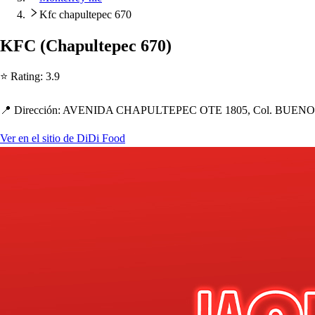
Kfc chapultepec 670
KFC
(
C
h
a
p
ul
t
e
p
ec 670
)
⭐ Ra
t
ing
:
3.9
📍 Dirección
:
AVENIDA CHAPULTEPEC OTE 1805, Col. BUENOS 
Ver en el sitio de DiDi Food