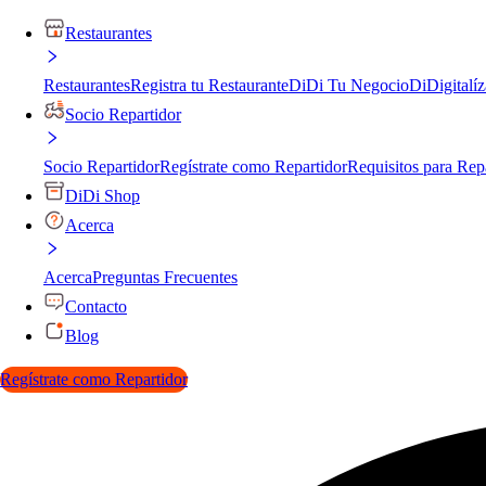
Restaurantes
Restaurantes
Registra tu Restaurante
DiDi Tu Negocio
DiDigitalíz
Socio Repartidor
Socio Repartidor
Regístrate como Repartidor
Requisitos para Rep
DiDi Shop
Acerca
Acerca
Preguntas Frecuentes
Contacto
Blog
Regístrate como Repartidor