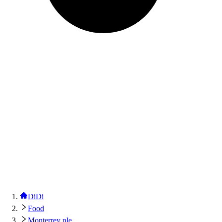
DiDi
Food
Monterrey nle