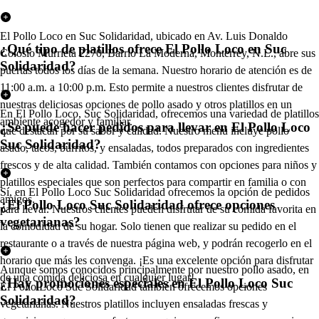
El Pollo Loco en Suc Solidaridad, ubicado en Av. Luis Donaldo
¿Qué tipo de platillos ofrece El Pollo Loco en Suc
Colosio Murrieta 2270, Barrio La Moderna, Monterrey, N.L., abre sus
Solidaridad?
puertas todos los días de la semana. Nuestro horario de atención es de
11:00 a.m. a 10:00 p.m. Esto permite a nuestros clientes disfrutar de
nuestras deliciosas opciones de pollo asado y otros platillos en un
En El Pollo Loco, Suc Solidaridad, ofrecemos una variedad de platillos
ambiente acogedor y familiar.
¿Se puede hacer pedidos para llevar en El Pollo Loco
que destacan por su sabor y calidad. Nuestro menú incluye pollo
Suc Solidaridad?
asado, tacos, burritos, y ensaladas, todos preparados con ingredientes
frescos y de alta calidad. También contamos con opciones para niños y
platillos especiales que son perfectos para compartir en familia o con
Sí, en El Pollo Loco Suc Solidaridad ofrecemos la opción de pedidos
amigos.
¿El Pollo Loco Suc Solidaridad ofrece opciones
para llevar. Nuestros clientes pueden disfrutar de su comida favorita en
vegetarianas?
la comodidad de su hogar. Solo tienen que realizar su pedido en el
restaurante o a través de nuestra página web, y podrán recogerlo en el
horario que más les convenga. ¡Es una excelente opción para disfrutar
Aunque somos conocidos principalmente por nuestro pollo asado, en
de una comida deliciosa en cualquier lugar!
¿Hay promociones especiales en El Pollo Loco Suc
El Pollo Loco Suc Solidaridad también ofrecemos opciones
Solidaridad?
vegetarianas. Nuestros platillos incluyen ensaladas frescas y