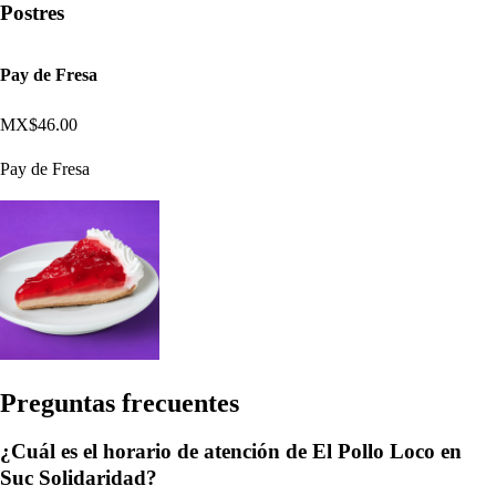
Postres
Pay de Fresa
MX$46.00
Pay de Fresa
Pregun
t
a
s
frecuen
t
e
s
¿Cuál es el horario de atención de El Pollo Loco en
Suc Solidaridad?