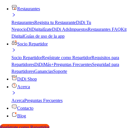
Restaurantes
Restaurantes
Registra tu Restaurante
DiDi Tu
Negocio
DiDigitalízate
DiDi Ads
Impuestos
Restaurantes FAQ
Kit
Digital
Guías de uso de la app
Socio Repartidor
Socio Repartidor
Regístrate como Repartidor
Requisitos para
Repartidores
DiDiMás+
Preguntas Frecuentes
Seguridad para
Repartidores
Ganancias
Soporte
DiDi Shop
Acerca
Acerca
Preguntas Frecuentes
Contacto
Blog
Regístrate como Repartidor