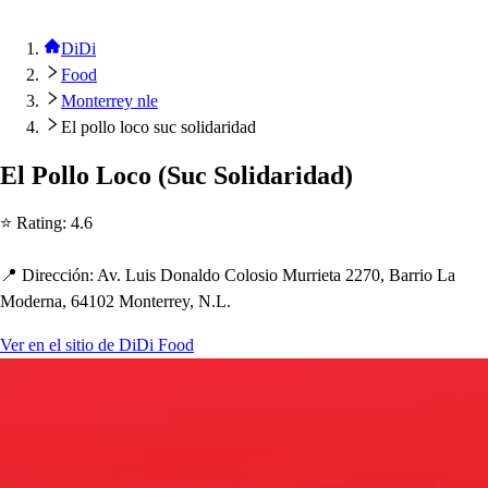
DiDi
Food
Monterrey nle
El pollo loco suc solidaridad
El Pollo Loco
(
Suc Solidaridad
)
⭐ Ra
t
ing
:
4.6
📍 Dirección
:
Av. Lui
s
Donaldo Colo
s
io Murrie
t
a 2270, Barrio La
Moderna, 64102 Mon
t
errey, N.L.
Ver en el sitio de DiDi Food