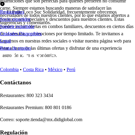
guarniciones que son perfectas para quienes prefieren no consumir
carne. Siempre estamos buscando maneras de satisfacer las
En El Pollo Loco Suc Solidaridad, frecuentemente ofrecemos
Restaurantes
necesidades de todos nuestros clientes, por lo que estamos abiertos a
promociones especiales y descuentos para nuestros clientes. Estas
Socio repartidor
sugerencias y comentarios.
pueden incluir ofertas en combos familiares, descuentos en ciertos días
Soporte repartidor
de la semana, y promociones por tiempo limitado. Te invitamos a
Ciudades Disponibles
seguirnos en nuestras redes sociales o visitar nuestra página web para
Legal
estar al tanto de las últimas ofertas y disfrutar de una experiencia
Renta de equipo
gastronómica más económica.
Colombia
•
Costa Rica
•
México
•
Perú
Contáctanos
Re
s
t
auran
t
e
s
:
800 323 3434
Re
s
t
auran
t
e
s
Premium
:
800 801 0186
Correo
:
soporte.tienda@mx.didiglobal.com
Regulación