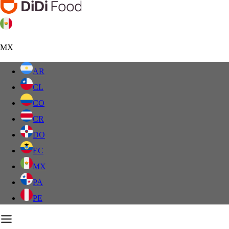
MX
AR
CL
CO
CR
DO
EC
MX
PA
PE