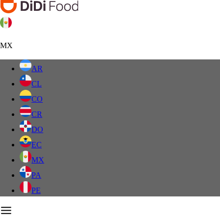
MX
AR
CL
CO
CR
DO
EC
MX
PA
PE