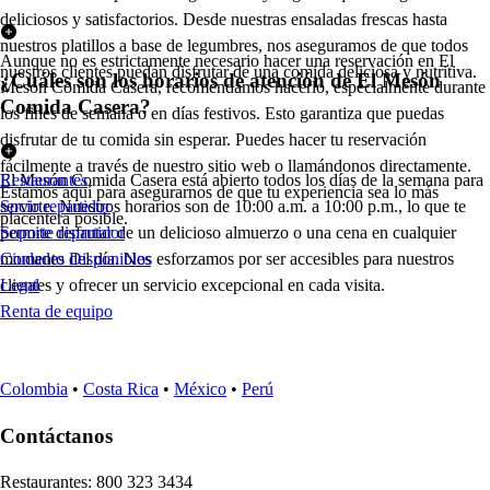
deliciosos y satisfactorios. Desde nuestras ensaladas frescas hasta
nuestros platillos a base de legumbres, nos aseguramos de que todos
Aunque no es estrictamente necesario hacer una reservación en El
nuestros clientes puedan disfrutar de una comida deliciosa y nutritiva.
¿Cuáles son los horarios de atención de El Mesón
Mesón Comida Casera, recomendamos hacerlo, especialmente durante
Comida Casera?
los fines de semana o en días festivos. Esto garantiza que puedas
disfrutar de tu comida sin esperar. Puedes hacer tu reservación
fácilmente a través de nuestro sitio web o llamándonos directamente.
El Mesón Comida Casera está abierto todos los días de la semana para
Restaurantes
Estamos aquí para asegurarnos de que tu experiencia sea lo más
servirte. Nuestros horarios son de 10:00 a.m. a 10:00 p.m., lo que te
Socio repartidor
placentera posible.
permite disfrutar de un delicioso almuerzo o una cena en cualquier
Soporte repartidor
momento del día. Nos esforzamos por ser accesibles para nuestros
Ciudades Disponibles
clientes y ofrecer un servicio excepcional en cada visita.
Legal
Renta de equipo
Colombia
•
Costa Rica
•
México
•
Perú
Contáctanos
Re
s
t
auran
t
e
s
:
800 323 3434