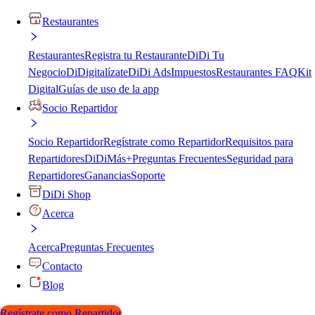
Restaurantes
Restaurantes
Registra tu Restaurante
DiDi Tu
Negocio
DiDigitalízate
DiDi Ads
Impuestos
Restaurantes FAQ
Kit
Digital
Guías de uso de la app
Socio Repartidor
Socio Repartidor
Regístrate como Repartidor
Requisitos para
Repartidores
DiDiMás+
Preguntas Frecuentes
Seguridad para
Repartidores
Ganancias
Soporte
DiDi Shop
Acerca
Acerca
Preguntas Frecuentes
Contacto
Blog
Regístrate como Repartidor