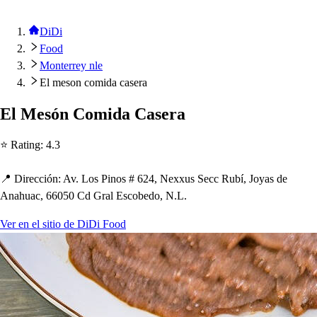
DiDi
Food
Monterrey nle
El meson comida casera
El Me
s
ón Comida Ca
s
era
⭐ Ra
t
ing
:
4.3
📍 Dirección
:
Av. Lo
s
Pino
s
# 624, Nexxu
s
Secc Rubí, Joya
s
de
Ana
h
uac, 66050 Cd Gral E
s
cobedo, N.L.
Ver en el sitio de DiDi Food