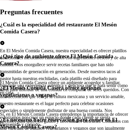
Pregun
t
a
s
frecuen
t
e
s
¿Cuál es la especialidad del restaurante El Mesón
Comida Casera?
En El Mesón Comida Casera, nuestra especialidad es ofrecer platillos
¿Qué tipo de ambiente ofrece El Mesón Comida
tradicionales mexicanos elaborados con ingredientes frescos y de alta
Casera?
calidad. Nos enorgullece servir recetas familiares que han sido
transmitidas de generación en generación. Desde nuestros tacos al
pastor hasta nuestras enchiladas, cada platillo está diseñado para
El Mesón Comida Casera ofrece un ambiente acogedor y familiar,
brindarte una experiencia auténtica y deliciosa que te hará sentir como
¿El Mesón Comida Casera ofrece opciones
ideal para disfrutar de una comida en compañía de seres queridos. Con
en casa.
vegetarianas o veganas?
una decoración que refleja la cultura mexicana y un servicio amable,
nuestro restaurante es el lugar perfecto para celebrar ocasiones
especiales o simplemente disfrutar de una buena comida. Nos
Sí, en El Mesón Comida Casera entendemos la importancia de ofrecer
esforzamos por crear un espacio donde cada cliente se sienta
¿Es necesario hacer reservación para comer en El
opciones para todos los gustos y necesidades dietéticas. Contamos con
bienvenido y cómodo.
Mesón Comida Casera?
una variedad de platillos vegetarianos y veganos que son igualmente