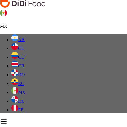
MX
AR
CL
CO
CR
DO
EC
MX
PA
PE