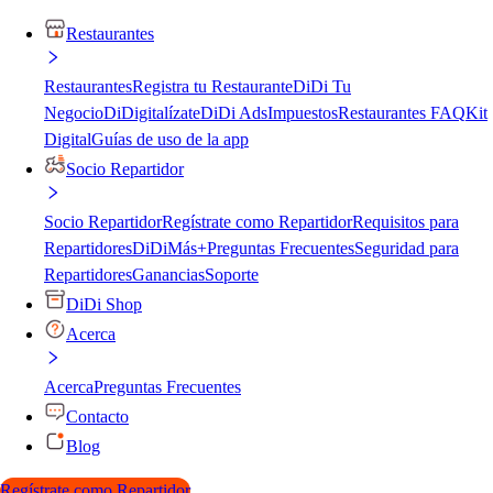
Restaurantes
Restaurantes
Registra tu Restaurante
DiDi Tu
Negocio
DiDigitalízate
DiDi Ads
Impuestos
Restaurantes FAQ
Kit
Digital
Guías de uso de la app
Socio Repartidor
Socio Repartidor
Regístrate como Repartidor
Requisitos para
Repartidores
DiDiMás+
Preguntas Frecuentes
Seguridad para
Repartidores
Ganancias
Soporte
DiDi Shop
Acerca
Acerca
Preguntas Frecuentes
Contacto
Blog
Regístrate como Repartidor