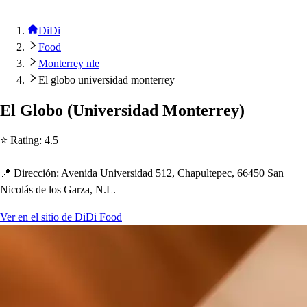
DiDi
Food
Monterrey nle
El globo universidad monterrey
El Globo
(
Univer
s
idad Mon
t
errey
)
⭐ Ra
t
ing
:
4.5
📍 Dirección
:
Avenida Univer
s
idad 512, C
h
a
p
ul
t
e
p
ec, 66450 San
Nicolá
s
de lo
s
Garza, N.L.
Ver en el sitio de DiDi Food