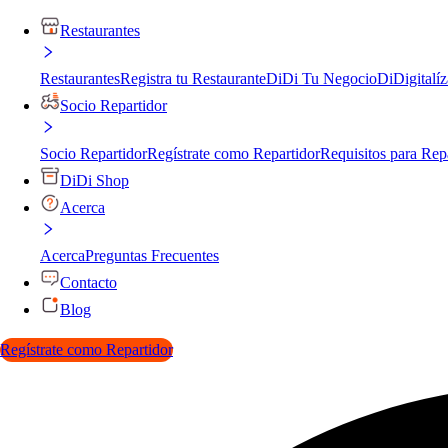
Restaurantes
Restaurantes
Registra tu Restaurante
DiDi Tu Negocio
DiDigitalíz
Socio Repartidor
Socio Repartidor
Regístrate como Repartidor
Requisitos para Rep
DiDi Shop
Acerca
Acerca
Preguntas Frecuentes
Contacto
Blog
Regístrate como Repartidor