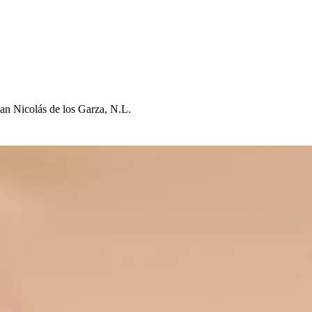
an Nicolá
s
de lo
s
Garza, N.L.