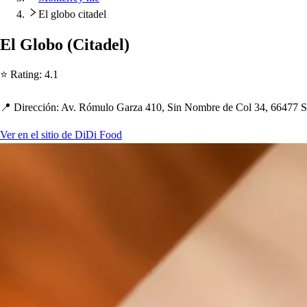
El globo citadel
El Globo
(
Ci
t
adel
)
⭐ Ra
t
ing
:
4.1
📍 Dirección
:
Av. Rómulo Garza 410, Sin Nombre de Col 34, 66477 S
Ver en el sitio de DiDi Food