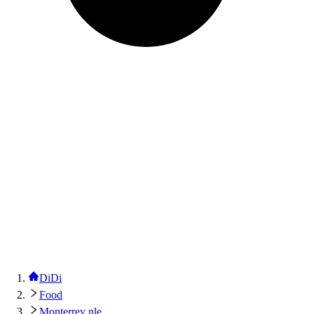
DiDi
Food
Monterrey nle