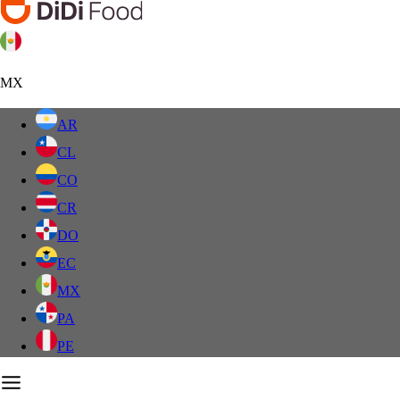
MX
AR
CL
CO
CR
DO
EC
MX
PA
PE