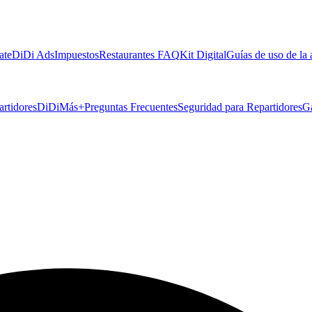
ate
DiDi Ads
Impuestos
Restaurantes FAQ
Kit Digital
Guías de uso de la
artidores
DiDiMás+
Preguntas Frecuentes
Seguridad para Repartidores
G