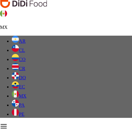
MX
AR
CL
CO
CR
DO
EC
MX
PA
PE