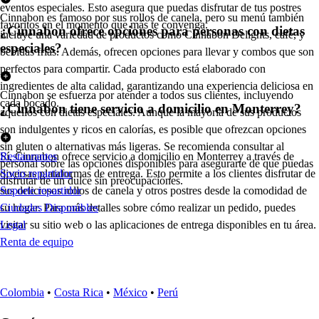
eventos especiales. Esto asegura que puedas disfrutar de tus postres
Cinnabon es famoso por sus rollos de canela, pero su menú también
favoritos en el momento que más te convenga.
¿Cinnabon ofrece opciones para personas con dietas
incluye una variedad de productos como Cinnabon Delights, café, y
especiales?
bebidas frías. Además, ofrecen opciones para llevar y combos que son
perfectos para compartir. Cada producto está elaborado con
ingredientes de alta calidad, garantizando una experiencia deliciosa en
Cinnabon se esfuerza por atender a todos sus clientes, incluyendo
cada bocado.
¿Cinnabon tiene servicio a domicilio en Monterrey?
aquellos con dietas especiales. Aunque la mayoría de sus productos
son indulgentes y ricos en calorías, es posible que ofrezcan opciones
sin gluten o alternativas más ligeras. Se recomienda consultar al
Sí, Cinnabon ofrece servicio a domicilio en Monterrey a través de
Restaurantes
personal sobre las opciones disponibles para asegurarte de que puedas
diversas plataformas de entrega. Esto permite a los clientes disfrutar de
Socio repartidor
disfrutar de un dulce sin preocupaciones.
sus deliciosos rollos de canela y otros postres desde la comodidad de
Soporte repartidor
su hogar. Para más detalles sobre cómo realizar un pedido, puedes
Ciudades Disponibles
visitar su sitio web o las aplicaciones de entrega disponibles en tu área.
Legal
Renta de equipo
Colombia
•
Costa Rica
•
México
•
Perú