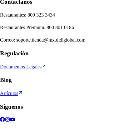
Contáctanos
Re
s
t
auran
t
e
s
:
800 323 3434
Re
s
t
auran
t
e
s
Premium
:
800 801 0186
Correo
:
soporte.tienda@mx.didiglobal.com
Regulación
Documentos Legales
Blog
Artículos
Síguenos