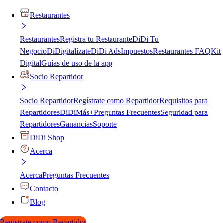
Restaurantes
Restaurantes
Registra tu Restaurante
DiDi Tu
Negocio
DiDigitalízate
DiDi Ads
Impuestos
Restaurantes FAQ
Kit
Digital
Guías de uso de la app
Socio Repartidor
Socio Repartidor
Regístrate como Repartidor
Requisitos para
Repartidores
DiDiMás+
Preguntas Frecuentes
Seguridad para
Repartidores
Ganancias
Soporte
DiDi Shop
Acerca
Acerca
Preguntas Frecuentes
Contacto
Blog
Regístrate como Repartidor