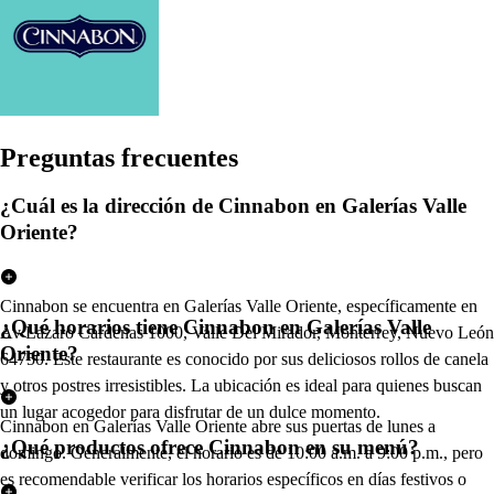
Pregun
t
a
s
frecuen
t
e
s
¿Cuál es la dirección de Cinnabon en Galerías Valle
Oriente?
Cinnabon se encuentra en Galerías Valle Oriente, específicamente en
¿Qué horarios tiene Cinnabon en Galerías Valle
Av Lázaro Cárdenas 1000, Valle Del Mirador, Monterrey, Nuevo León
Oriente?
64750. Este restaurante es conocido por sus deliciosos rollos de canela
y otros postres irresistibles. La ubicación es ideal para quienes buscan
un lugar acogedor para disfrutar de un dulce momento.
Cinnabon en Galerías Valle Oriente abre sus puertas de lunes a
¿Qué productos ofrece Cinnabon en su menú?
domingo. Generalmente, el horario es de 10:00 a.m. a 9:00 p.m., pero
es recomendable verificar los horarios específicos en días festivos o