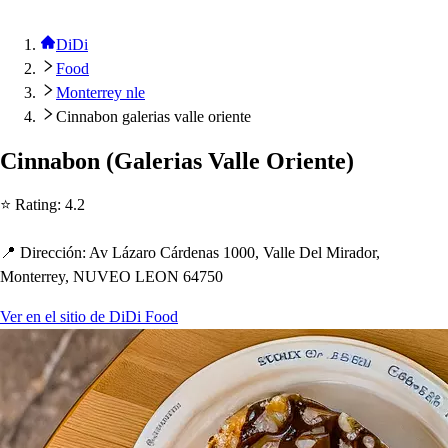
DiDi
Food
Monterrey nle
Cinnabon galerias valle oriente
Cinnabon
(
Galeria
s
Valle Orien
t
e
)
⭐ Ra
t
ing
:
4.2
📍 Dirección
:
Av Lázaro Cárdena
s
1000, Valle Del Mirador,
Mon
t
errey, NUVEO LEON 64750
Ver en el sitio de DiDi Food