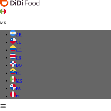
MX
AR
CL
CO
CR
DO
EC
MX
PA
PE