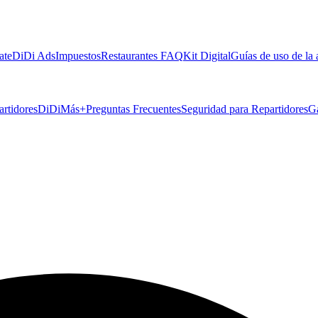
ate
DiDi Ads
Impuestos
Restaurantes FAQ
Kit Digital
Guías de uso de la
artidores
DiDiMás+
Preguntas Frecuentes
Seguridad para Repartidores
G