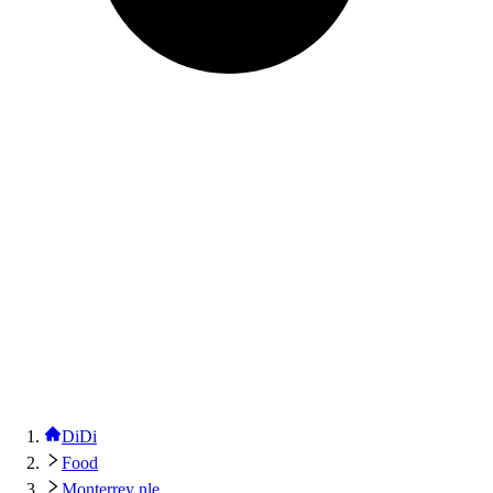
DiDi
Food
Monterrey nle