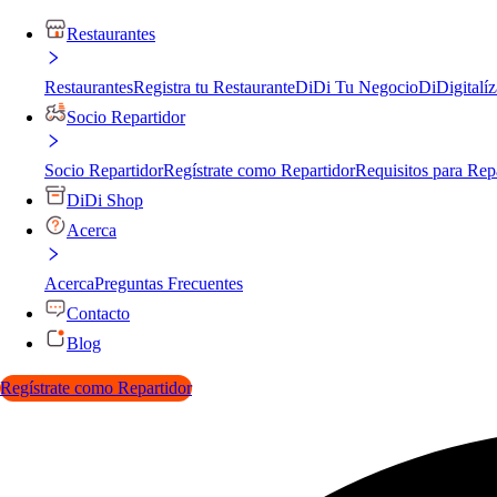
Restaurantes
Restaurantes
Registra tu Restaurante
DiDi Tu Negocio
DiDigitalíz
Socio Repartidor
Socio Repartidor
Regístrate como Repartidor
Requisitos para Rep
DiDi Shop
Acerca
Acerca
Preguntas Frecuentes
Contacto
Blog
Regístrate como Repartidor