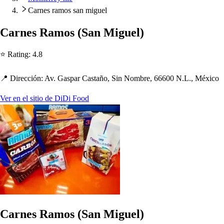
Carnes ramos san miguel
Carne
s
Ramo
s
(
San Miguel
)
⭐ Ra
t
ing
:
4.8
📍 Dirección
:
Av. Ga
s
p
ar Ca
s
t
año, Sin Nombre, 66600 N.L., México
Ver en el sitio de DiDi Food
Carnes Ramos (San Miguel)