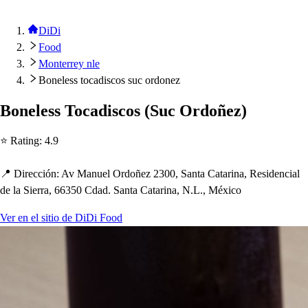
DiDi
Food
Monterrey nle
Boneless tocadiscos suc ordonez
Bonele
s
s
Tocadi
s
co
s
(
Suc Ordoñez
)
⭐ Ra
t
ing
:
4.9
📍 Dirección
:
Av Manuel Ordoñez 2300, San
t
a Ca
t
arina, Re
s
idencial
de la Sierra, 66350 Cdad. San
t
a Ca
t
arina, N.L., México
Ver en el sitio de DiDi Food