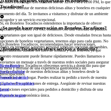
¿Ofrecen opciones vegetarianas en Boneless
de lunes a domingo. Los horarios son de 12:00 PM a 11:00 PM, lo que
Tocadiscos?
te permite disfrutar de nuestras deliciosas alitas y boneless en cualquier
momento del día. Te invitamos a visitarnos y disfrutar de un ambiente
acogedor y un servicio excepcional.
Sí, en Boneless Tocadiscos entendemos la importancia de ofrecer
¿Se puede hacer reservación en Boneless Tocadiscos?
opciones para todos. Por eso, contamos con una variedad de platillos
vegetarianos que son igual de deliciosos. Desde ensaladas frescas hasta
opciones de boneless vegetarianos, tenemos algo para cada gusto. No
En Boneless Tocadiscos, recomendamos hacer reservaciones,
dudes en preguntar a nuestro personal sobre las opciones disponibles.
¿Boneless Tocadiscos ofrece servicio a domicilio?
especialmente durante los fines de semana y días festivos, ya que
nuestro restaurante puede llenarse rápidamente. Puedes llamarnos o
enviarnos un mensaje a través de nuestras redes sociales para asegurar
Sí, en Boneless Tocadiscos ofrecemos servicio a domicilio para que
Restaurantes
tu mesa y disfrutar de una experiencia gastronómica sin
puedas disfrutar de nuestras deliciosas alitas y boneless desde la
Socio repartidor
preocupaciones.
comodidad de tu hogar. Puedes realizar tu pedido a través de nuestra
Soporte repartidor
página web o aplicaciones de entrega. Asegúrate de revisar nuestras
Ciudades Disponibles
promociones especiales para pedidos a domicilio y disfruta de una
Legal
experiencia gastronómica única.
Renta de equipo