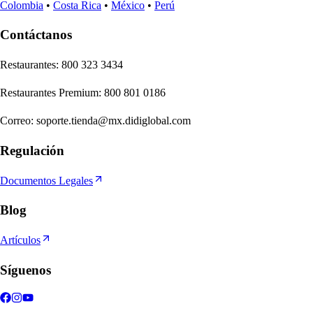
Colombia
•
Costa Rica
•
México
•
Perú
Contáctanos
Re
s
t
auran
t
e
s
:
800 323 3434
Re
s
t
auran
t
e
s
Premium
:
800 801 0186
Correo
:
soporte.tienda@mx.didiglobal.com
Regulación
Documentos Legales
Blog
Artículos
Síguenos