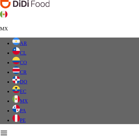
MX
AR
CL
CO
CR
DO
EC
MX
PA
PE