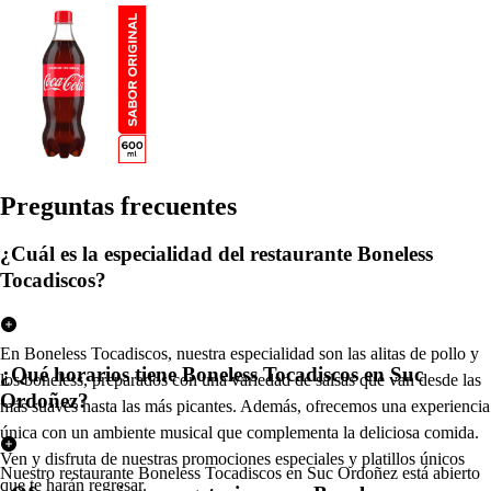
Pregun
t
a
s
frecuen
t
e
s
¿Cuál es la especialidad del restaurante Boneless
Tocadiscos?
En Boneless Tocadiscos, nuestra especialidad son las alitas de pollo y
¿Qué horarios tiene Boneless Tocadiscos en Suc
los boneless, preparados con una variedad de salsas que van desde las
Ordoñez?
más suaves hasta las más picantes. Además, ofrecemos una experiencia
única con un ambiente musical que complementa la deliciosa comida.
Ven y disfruta de nuestras promociones especiales y platillos únicos
Nuestro restaurante Boneless Tocadiscos en Suc Ordoñez está abierto
que te harán regresar.