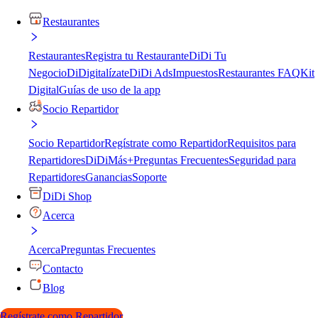
Restaurantes
Restaurantes
Registra tu Restaurante
DiDi Tu
Negocio
DiDigitalízate
DiDi Ads
Impuestos
Restaurantes FAQ
Kit
Digital
Guías de uso de la app
Socio Repartidor
Socio Repartidor
Regístrate como Repartidor
Requisitos para
Repartidores
DiDiMás+
Preguntas Frecuentes
Seguridad para
Repartidores
Ganancias
Soporte
DiDi Shop
Acerca
Acerca
Preguntas Frecuentes
Contacto
Blog
Regístrate como Repartidor