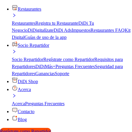
Restaurantes
Restaurantes
Registra tu Restaurante
DiDi Tu
Negocio
DiDigitalízate
DiDi Ads
Impuestos
Restaurantes FAQ
Kit
Digital
Guías de uso de la app
Socio Repartidor
Socio Repartidor
Regístrate como Repartidor
Requisitos para
Repartidores
DiDiMás+
Preguntas Frecuentes
Seguridad para
Repartidores
Ganancias
Soporte
DiDi Shop
Acerca
Acerca
Preguntas Frecuentes
Contacto
Blog
Regístrate como Repartidor