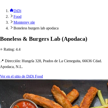
DiDi
Food
Monterrey nle
Boneless burgers lab apodaca
Bonele
s
s
& Burger
s
Lab
(
A
p
odaca
)
⭐ Ra
t
ing
:
4.4
📍 Dirección
:
Hungría 328, Prado
s
de La Cienegui
t
a, 66636 Cdad.
A
p
odaca, N.L.
Ver en el sitio de DiDi Food