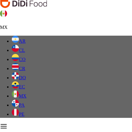
MX
AR
CL
CO
CR
DO
EC
MX
PA
PE