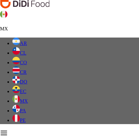
MX
AR
CL
CO
CR
DO
EC
MX
PA
PE