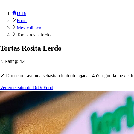
DiDi
Food
Mexicali bcn
Tortas rosita lerdo
Tor
t
a
s
Ro
s
i
t
a Lerdo
⭐ Ra
t
ing
:
4.4
📍 Dirección
:
avenida
s
eba
s
t
ian lerdo de
t
ejada 1465
s
egunda mexicali
Ver en el sitio de DiDi Food