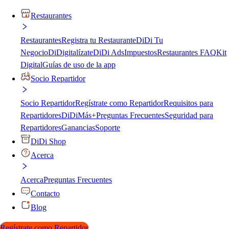
Restaurantes
Restaurantes
Registra tu Restaurante
DiDi Tu
Negocio
DiDigitalízate
DiDi Ads
Impuestos
Restaurantes FAQ
Kit
Digital
Guías de uso de la app
Socio Repartidor
Socio Repartidor
Regístrate como Repartidor
Requisitos para
Repartidores
DiDiMás+
Preguntas Frecuentes
Seguridad para
Repartidores
Ganancias
Soporte
DiDi Shop
Acerca
Acerca
Preguntas Frecuentes
Contacto
Blog
Regístrate como Repartidor