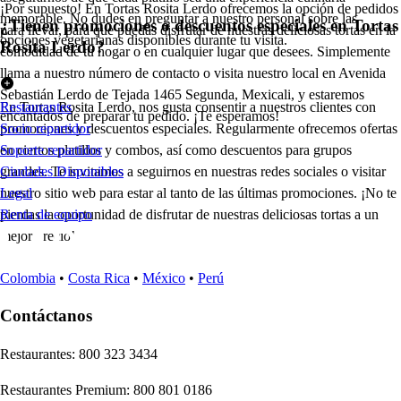
¡Por supuesto! En Tortas Rosita Lerdo ofrecemos la opción de pedidos
memorable. No dudes en preguntar a nuestro personal sobre las
¿Tienen promociones o descuentos especiales en Tortas
para llevar, para que puedas disfrutar de nuestras deliciosas tortas en la
opciones vegetarianas disponibles durante tu visita.
Rosita Lerdo?
comodidad de tu hogar o en cualquier lugar que desees. Simplemente
llama a nuestro número de contacto o visita nuestro local en Avenida
Sebastián Lerdo de Tejada 1465 Segunda, Mexicali, y estaremos
En Tortas Rosita Lerdo, nos gusta consentir a nuestros clientes con
Restaurantes
encantados de preparar tu pedido. ¡Te esperamos!
promociones y descuentos especiales. Regularmente ofrecemos ofertas
Socio repartidor
en ciertos platillos y combos, así como descuentos para grupos
Soporte repartidor
grandes. Te invitamos a seguirnos en nuestras redes sociales o visitar
Ciudades Disponibles
nuestro sitio web para estar al tanto de las últimas promociones. ¡No te
Legal
pierdas la oportunidad de disfrutar de nuestras deliciosas tortas a un
Renta de equipo
mejor precio!
Colombia
•
Costa Rica
•
México
•
Perú
Contáctanos
Re
s
t
auran
t
e
s
:
800 323 3434
Re
s
t
auran
t
e
s
Premium
:
800 801 0186