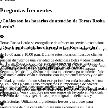
Pregun
t
a
s
frecuen
t
e
s
¿Cuáles son los horarios de atención de Tortas Rosita
Lerdo?
Tortas Rosita Lerdo se enorgullece de ofrecer un servicio excepcional
¿Qué tipo de platillos ofrece Tortas Rosita Lerdo?
a nuestros clientes. Nuestro horario de atención es de lunes a domingo,
de 10:00 a.m. a 10:00 p.m. Durante estos horarios, nuestros clientes
pueden disfrutar de una variedad de deliciosas tortas y otros platillos.
En Tortas Rosita Lerdo, nos especializamos en ofrecer una amplia
Te invitamos a visitarnos en Avenida Sebastián Lerdo de Tejada 1465
¿Tienen opciones vegetarianas en el menú?
variedad de tortas, desde las clásicas hasta las más innovadoras.
Segunda, Mexicali, y disfrutar de una experiencia gastronómica única.
Nuestros platillos están elaborados con ingredientes frescos y de alta
calidad, garantizando un sabor excepcional en cada bocado. Además
Sí, en Tortas Rosita Lerdo entendemos la importancia de ofrecer
de tortas, también ofrecemos antojitos mexicanos y bebidas
¿Es posible hacer pedidos para llevar en Tortas Rosita
opciones para todos nuestros clientes. Por eso, contamos con una
refrescantes. Ven y descubre por qué somos un favorito en Mexicali.
Lerdo?
selección de tortas vegetarianas que son igual de deliciosas y
satisfactorias. Utilizamos ingredientes frescos y sabrosos para
asegurarnos de que cada platillo sea una experiencia culinaria