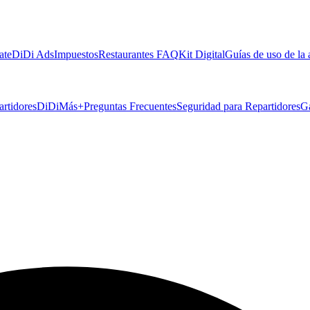
ate
DiDi Ads
Impuestos
Restaurantes FAQ
Kit Digital
Guías de uso de la
artidores
DiDiMás+
Preguntas Frecuentes
Seguridad para Repartidores
G