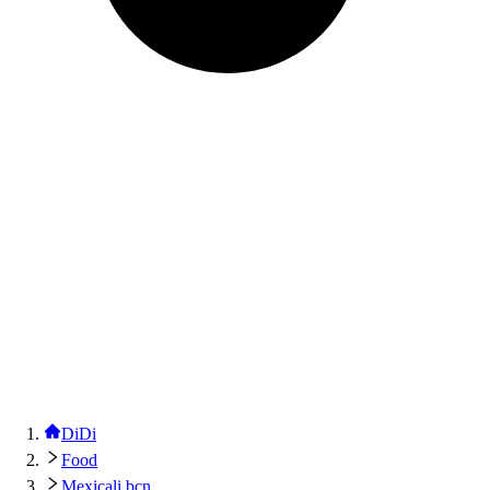
DiDi
Food
Mexicali bcn