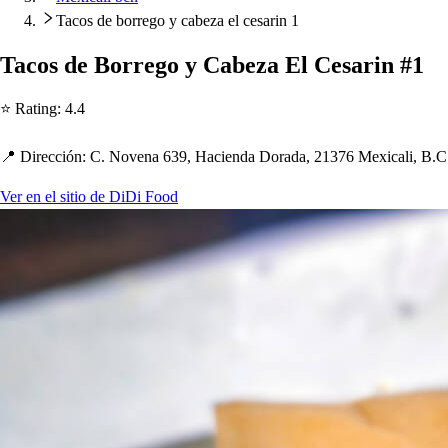
Tacos de borrego y cabeza el cesarin 1
Taco
s
de Borrego y Cabeza El Ce
s
arin #1
⭐ Ra
t
ing
:
4.4
📍 Dirección
:
C. Novena 639, Hacienda Dorada, 21376 Mexicali, B.C
Ver en el sitio de DiDi Food