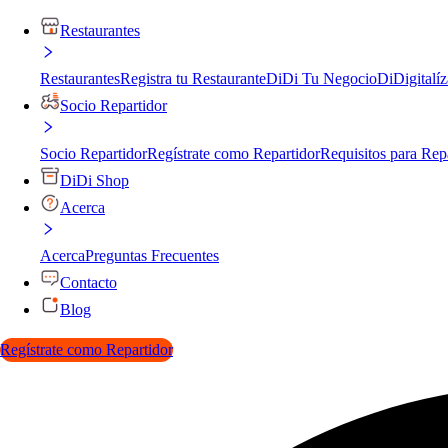
Restaurantes
Restaurantes
Registra tu Restaurante
DiDi Tu Negocio
DiDigitalíz
Socio Repartidor
Socio Repartidor
Regístrate como Repartidor
Requisitos para Rep
DiDi Shop
Acerca
Acerca
Preguntas Frecuentes
Contacto
Blog
Regístrate como Repartidor