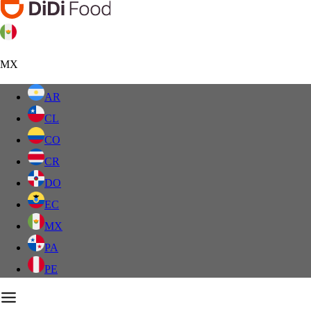
MX
AR
CL
CO
CR
DO
EC
MX
PA
PE