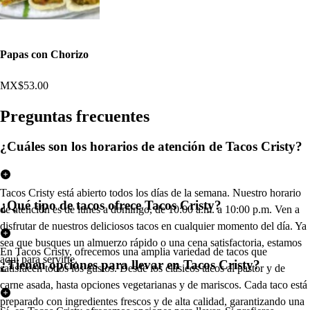
Papas con Chorizo
MX$53.00
Pregun
t
a
s
frecuen
t
e
s
¿Cuáles son los horarios de atención de Tacos Cristy?
Tacos Cristy está abierto todos los días de la semana. Nuestro horario
¿Qué tipo de tacos ofrece Tacos Cristy?
de atención es de lunes a domingo, de 10:00 a.m. a 10:00 p.m. Ven a
disfrutar de nuestros deliciosos tacos en cualquier momento del día. Ya
sea que busques un almuerzo rápido o una cena satisfactoria, estamos
En Tacos Cristy, ofrecemos una amplia variedad de tacos que
aquí para servirte.
¿Tienen opciones para llevar en Tacos Cristy?
satisfacen todos los gustos. Desde los clásicos tacos al pastor y de
carne asada, hasta opciones vegetarianas y de mariscos. Cada taco está
preparado con ingredientes frescos y de alta calidad, garantizando una