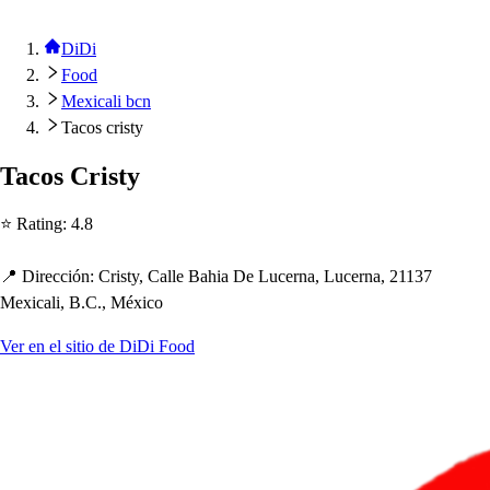
DiDi
Food
Mexicali bcn
Tacos cristy
Taco
s
Cri
s
t
y
⭐ Ra
t
ing
:
4.8
📍 Dirección
:
Cri
s
t
y, Calle Ba
h
ia De Lucerna, Lucerna, 21137
Mexicali, B.C., México
Ver en el sitio de DiDi Food