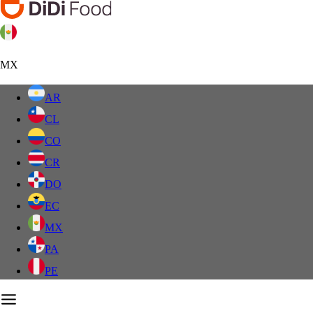
MX
AR
CL
CO
CR
DO
EC
MX
PA
PE