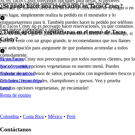
Sí, en Tacos Cristy ofrecemos opciones para llevar. Si prefieres
experiencia culinaria auténtica y deliciosa en cada bocado.
¿Se puede hacer una reservación en Tacos Cristy?
disfrutar de nuestros deliciosos tacos en la comodidad de tu hogar o en
otro lugar, simplemente realiza tu pedido en el mostrador y lo
empaquetaremos para ti. También puedes hacer tu pedido por teléfono
En Tacos Cristy no es necesario hacer reservaciones, ya que contamos
para mayor comodidad y rapidez.
¿Tienen opciones vegetarianas en el menú de Tacos
con un amplio espacio para recibir a nuestros clientes. Sin embargo, si
Cristy?
planeas venir con un grupo grande, te recomendamos que nos llames
con anticipación para asegurarte de que podamos acomodar a todos
cómodamente.
Sí, en Tacos Cristy nos preocupamos por todos nuestros clientes, por lo
Restaurantes
que ofrecemos opciones vegetarianas en nuestro menú. Puedes
Socio repartidor
disfrutar de tacos llenos de sabor, preparados con ingredientes frescos y
Soporte repartidor
deliciosos, como nopales, champiñones y quesos. Ven y prueba
Ciudades Disponibles
nuestras opciones vegetarianas, ¡te encantarán!
Legal
Renta de equipo
Colombia
•
Costa Rica
•
México
•
Perú
Contáctanos