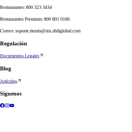
Re
s
t
auran
t
e
s
:
800 323 3434
Re
s
t
auran
t
e
s
Premium
:
800 801 0186
Correo
:
soporte.tienda@mx.didiglobal.com
Regulación
Documentos Legales
Blog
Artículos
Síguenos