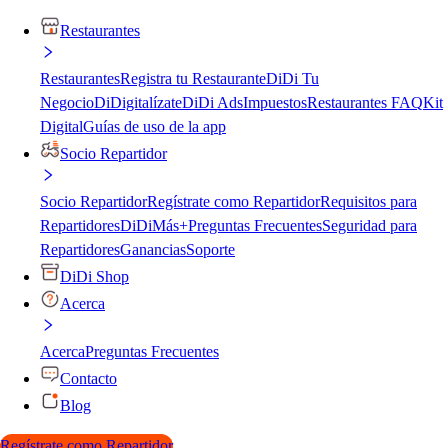
Restaurantes
Restaurantes
Registra tu Restaurante
DiDi Tu
Negocio
DiDigitalízate
DiDi Ads
Impuestos
Restaurantes FAQ
Kit
Digital
Guías de uso de la app
Socio Repartidor
Socio Repartidor
Regístrate como Repartidor
Requisitos para
Repartidores
DiDiMás+
Preguntas Frecuentes
Seguridad para
Repartidores
Ganancias
Soporte
DiDi Shop
Acerca
Acerca
Preguntas Frecuentes
Contacto
Blog
Regístrate como Repartidor