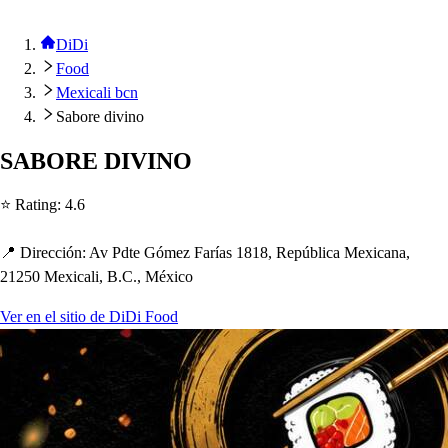
DiDi
Food
Mexicali bcn
Sabore divino
SABORE DIVINO
⭐ Ra
t
ing
:
4.6
📍 Dirección
:
Av Pd
t
e Gómez Faría
s
1818, Re
p
ública Mexicana,
21250 Mexicali, B.C., México
Ver en el sitio de DiDi Food