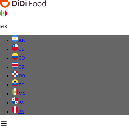
MX
AR
CL
CO
CR
DO
EC
MX
PA
PE