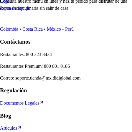
Consulta nuestro menú en línea y haz tu pedido para disfrutar de una
Legal
experiencia culinaria sin salir de casa.
Renta de equipo
Colombia
•
Costa Rica
•
México
•
Perú
Contáctanos
Re
s
t
auran
t
e
s
:
800 323 3434
Re
s
t
auran
t
e
s
Premium
:
800 801 0186
Correo
:
soporte.tienda@mx.didiglobal.com
Regulación
Documentos Legales
Blog
Artículos