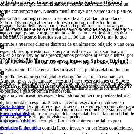
¿Qué horarios tiene el restaurante Sabore Divino?
culinaria única que combina sabores tradicionales mexicanos con un
toque contemporáneo. Nuestro menú incluye una variedad de platillos
elaborados con ingredientes frescos y de alta calidad, desde tacos
Sabore Divino está abierto de lunes a domingo, ofreciendo un
gourmet hasta deliciosos mariscos. Cada platillo es preparado con
¿Ofrecen opciones vegetarianas y veganas en Sabore
ambiente acogedor para disfrutar de una comida deliciosa en cualquier
esmero para garantizar que cada bocado sea una explosión de sabor.
Divino?
momento. Nuestros horarios son de 11:00 a.m. a 10:00 p.m., lo que
permite a nuestros clientes disfrutar de un almuerzo relajado o una cena
especial. Siempre estamos listos para recibirte con una sonrisa y un
Sí, en Sabore Divino nos preocupamos por todos nuestros clientes, por
servicio excepcional.
¿Es necesario hacer reservaciones en Sabore Divino?
lo que ofrecemos una variedad de opciones vegetarianas y veganas en
nuestro menú. Desde ensaladas frescas hasta platillos elaborados con
ingredientes de origen vegetal, cada opción está diseñada para ser
Aunque no es estrictamente necesario hacer reservaciones en Sabore
deliciosa y satisfactoria. Queremos que todos puedan disfrutar de una
¿Sabore Divino ofrece servicio de entrega a domicilio?
Divino, recomendamos hacerlo, especialmente durante los fines de
experiencia gastronómica memorable.
semana y en ocasiones especiales. Esto garantiza que puedas disfrutar
de tu comida sin esperar. Puedes hacer tu reservación fácilmente a
Sí, en Sabore Divino ofrecemos un servicio de entrega a domicilio para
Restaurantes
través de nuestro sitio web o llamándonos directamente. Estamos aquí
que puedas disfrutar de nuestros deliciosos platillos en la comodidad de
Socio repartidor
para asegurarnos de que tu visita sea perfecta.
tu hogar. Trabajamos con plataformas de entrega confiables para
Soporte repartidor
asegurarnos de que tu comida llegue fresca y en perfectas condiciones.
Ciudades Disponibles