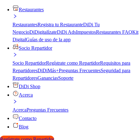
Restaurantes
Restaurantes
Registra tu Restaurante
DiDi Tu
Negocio
DiDigitalízate
DiDi Ads
Impuestos
Restaurantes FAQ
Kit
Digital
Guías de uso de la app
Socio Repartidor
Socio Repartidor
Regístrate como Repartidor
Requisitos para
Repartidores
DiDiMás+
Preguntas Frecuentes
Seguridad para
Repartidores
Ganancias
Soporte
DiDi Shop
Acerca
Acerca
Preguntas Frecuentes
Contacto
Blog
Regístrate como Repartidor